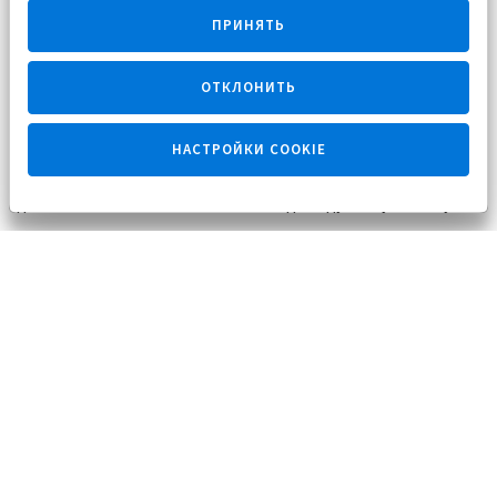
Получитe в подарок набор для чистки
ПРИНЯТЬ
бассейна
ОТКЛОНИТЬ
Внимание! Данный расчет — предварительный. Для того,
чтобы рассчитать стоимость с точностью до 1 €,
НАСТРОЙКИ COOKIE
обратитесь к нашему специалисту. Мы уточним у вас все
детали и после этого составим индивидуальную смету.
В базовую стоимость бассейна входит:
Строительство «стакана» бассейна из
керамического кирпича, с устройством «короны».
Армирование бассейна сеткой металлической в два
слоя и арматурой.
Бетонные работы — «набрызгивание» бетона М400.