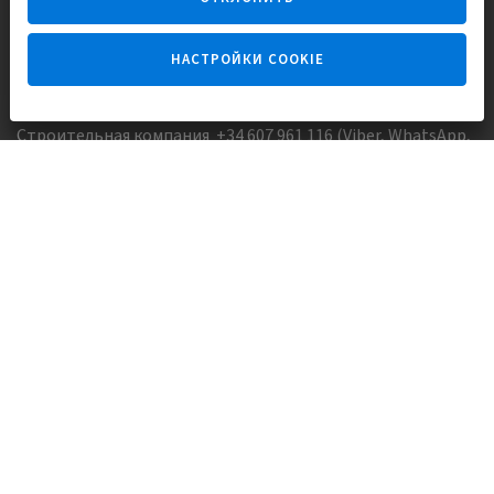
НАСТРОЙКИ COOKIE
Задайте вопрос
Строительная компания +34 607 961 116 (Viber, WhatsApp,
FaceTime)
Агентство недвижимости +34 647173382 (Viber, WhatsApp,
Telegram, FaceTime)
Skype:
Europisol
E-mail:
info@europisol.com
© Europisol 2002 S.L., 2026
Создание сайта — nopreset