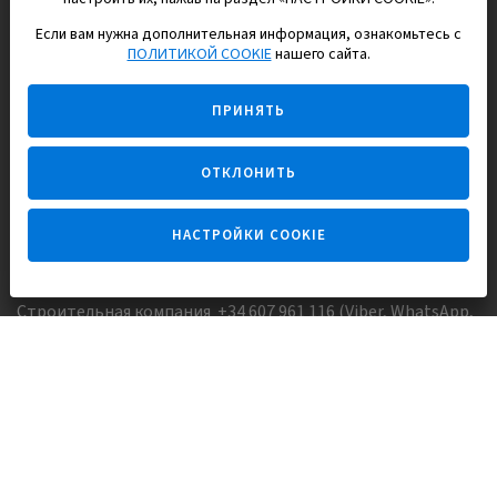
Если вам нужна дополнительная информация, ознакомьтесь с
EUROPISOL 2002 S.L.
ПОЛИТИКОЙ COOKIE
нашего сайта.
Строим и продаем дома
ПРИНЯТЬ
для счастливой жизни в Испании
ОТКЛОНИТЬ
НАСТРОЙКИ COOKIE
Задайте вопрос
Строительная компания +34 607 961 116 (Viber, WhatsApp,
FaceTime)
Агентство недвижимости +34 647173382 (Viber, WhatsApp,
Telegram, FaceTime)
Skype:
Europisol
E-mail:
info@europisol.com