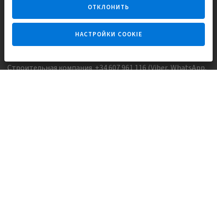
ОТКЛОНИТЬ
НАСТРОЙКИ COOKIE
Задайте вопрос
Строительная компания +34 607 961 116 (Viber, WhatsApp,
FaceTime)
Агентство недвижимости +34 647173382 (Viber, WhatsApp,
Telegram, FaceTime)
Skype:
Europisol
E-mail:
info@europisol.com
© Europisol 2002 S.L., 2026
Создание сайта — nopreset