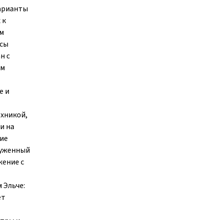
Варианты
 к
ым
усы
н с
ым
е и
ехникой,
и на
ие
руженный
жение с
 Эльче:
ет