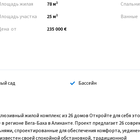
Площадь жилая
78 м²
Спальни
Площадь участка
25 м²
Ванные
Цена от
235 000 €
ый сад
Бассейн
склюзивный жилой комплекс из 26 домов Откройте для себя эт
 в регионе Вега-Баха в Аликанте. Проект предлагает 26 совр
альнями, спроектированные для обеспечения комфорта, уединен
 известен своей спокойной обстановкой, традиционной