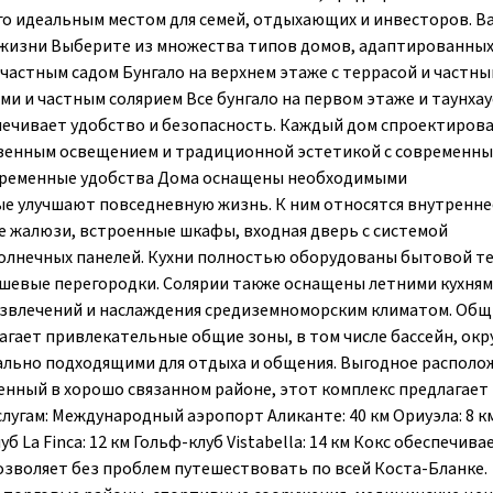
его идеальным местом для семей, отдыхающих и инвесторов. 
жизни Выберите из множества типов домов, адаптированных
 частным садом Бунгало на верхнем этаже с террасой и частн
ми и частным солярием Все бунгало на первом этаже и таунха
печивает удобство и безопасность. Каждый дом спроектирова
венным освещением и традиционной эстетикой с современн
овременные удобства Дома оснащены необходимыми
е улучшают повседневную жизнь. К ним относятся внутренне
 жалюзи, встроенные шкафы, входная дверь с системой
солнечных панелей. Кухни полностью оборудованы бытовой т
ушевые перегородки. Солярии также оснащены летними кухням
азвлечений и наслаждения средиземноморским климатом. Общ
агает привлекательные общие зоны, в том числе бассейн, ок
ально подходящими для отдыха и общения. Выгодное располо
нный в хорошо связанном районе, этот комплекс предлагает
угам: Международный аэропорт Аликанте: 40 км Ориуэла: 8 км
уб La Finca: 12 км Гольф-клуб Vistabella: 14 км Кокс обеспечива
 позволяет без проблем путешествовать по всей Коста-Бланке.