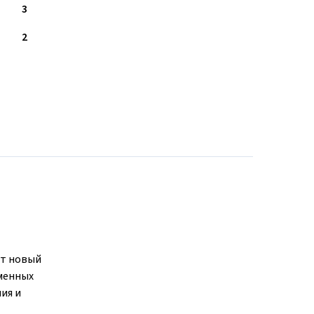
3
2
от новый
еменных
ия и