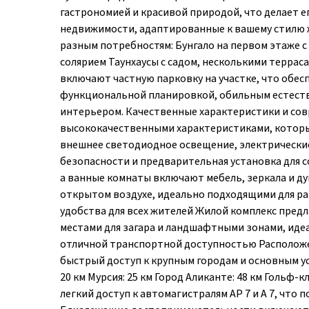
гастрономией и красивой природой, что делает 
недвижимости, адаптированные к вашему стилю 
разным потребностям: Бунгало на первом этаже с
солярием Таунхаусы с садом, несколькими терраса
включают частную парковку на участке, что обес
функциональной планировкой, обильным естест
интерьером. Качественные характеристики и с
высококачественными характеристиками, которы
внешнее светодиодное освещение, электрические
безопасности и предварительная установка для 
а ванные комнаты включают мебель, зеркала и д
открытом воздухе, идеально подходящими для р
удобства для всех жителей Жилой комплекс предл
местами для загара и ландшафтными зонами, иде
отличной транспортной доступностью Расположе
быстрый доступ к крупным городам и основным усл
20 км Мурсия: 25 км Город Аликанте: 48 км Гольф-кл
легкий доступ к автомагистралям AP 7 и A 7, что