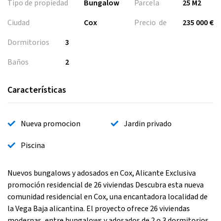
Tipo de propiedad
Bungalow
Parcela
25 M2
Ciudad
Cox
Precio de
235 000 €
Dormitorios
3
Baños
2
Características
Nueva promocion
Jardin privado
Piscina
Nuevos bungalows y adosados en Cox, Alicante Exclusiva
promoción residencial de 26 viviendas Descubra esta nueva
comunidad residencial en Cox, una encantadora localidad de
la Vega Baja alicantina. El proyecto ofrece 26 viviendas
modernas, entre bungalows y adosados de 2 o 3 dormitorios,