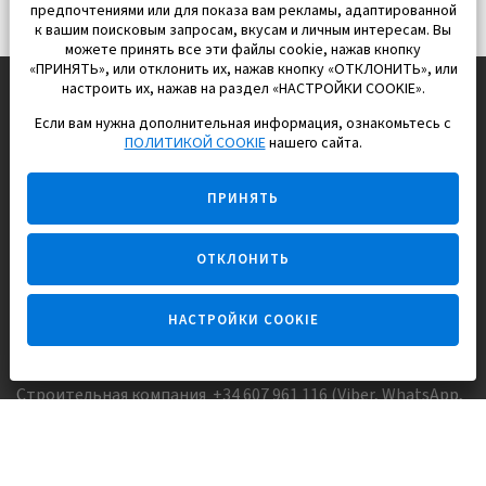
предпочтениями или для показа вам рекламы, адаптированной
к вашим поисковым запросам, вкусам и личным интересам. Вы
можете принять все эти файлы cookie, нажав кнопку
«ПРИНЯТЬ», или отклонить их, нажав кнопку «ОТКЛОНИТЬ», или
настроить их, нажав на раздел «НАСТРОЙКИ COOKIE».
Если вам нужна дополнительная информация, ознакомьтесь с
EUROPISOL 2002 S.L.
ПОЛИТИКОЙ COOKIE
нашего сайта.
Строим и продаем дома
ПРИНЯТЬ
для счастливой жизни в Испании
ОТКЛОНИТЬ
НАСТРОЙКИ COOKIE
Задайте вопрос
Строительная компания +34 607 961 116 (Viber, WhatsApp,
FaceTime)
Агентство недвижимости +34 647173382 (Viber, WhatsApp,
Telegram, FaceTime)