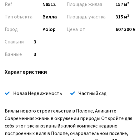
Ref
N8512
Площадь жилая
157 м²
Тип объекта
Вилла
Площадь участка
315 м²
Город
Polop
Цена от
607 300 €
Спальни
3
Ванные
3
Характеристики
Новая Недвижимость
Частный сад
Виллы нового строительства в Полопе, Аликанте
Современная жизнь в окружении природы Откройте для
себя этот эксклюзивный жилой комплекс недавно
построенных вилл в Полопе, очаровательном поселке,