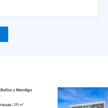
 Baños y Mendigo
o
ощадь:
195 м²