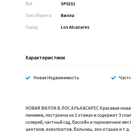
Ref
SP0151
Тип объекта
Вилла
Город
Los Alcazares
Характеристики
Новая Недвижимость
Частн
НОВАЯ ВИЛЛА В ЛОС АЛЬКАСАРЕС Красивая новая в
линиями, построена на 2 этажах и содержит 3 спа
солярий, частный сад, бассейн и парковочное мес
центров, аэропортов, больниц, зон отдыха и т.д.