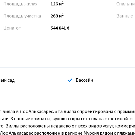
Площадь жилая
126 м²
Спальни
Площадь участка
268 м²
Ванные
Цена от
544 841 €
ый сад
Бассейн
илла в Лос Алькасарес. Эта вилла спроектирована с прямым
льни, 3 ванные комнаты, кухню открытого плана с гостиной-с
то. Виллы расположены недалеко от всех видов услуг, коммерч
 Лос Алькасарес расположен в регионе Мурсия рядом с пляжам