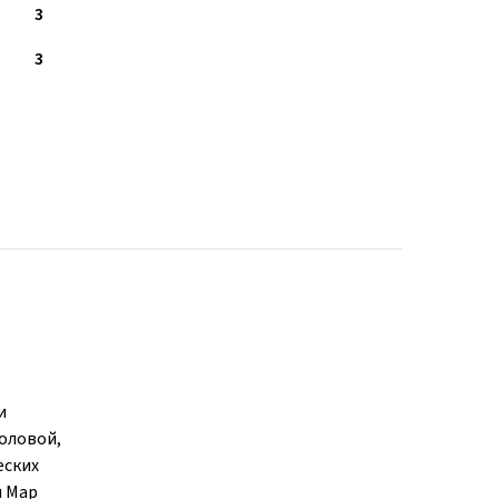
3
3
и
толовой,
еских
и Мар