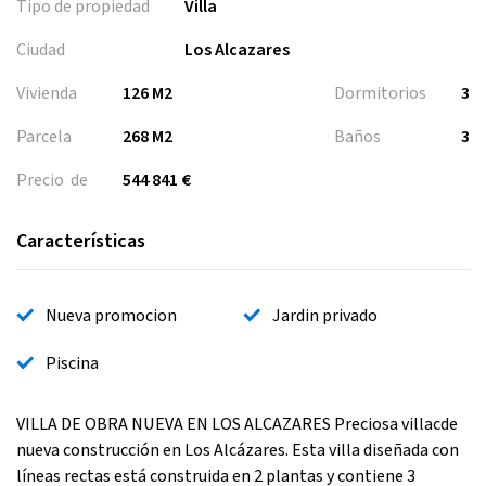
Tipo de propiedad
Villa
Ciudad
Los Alcazares
Vivienda
126 M2
Dormitorios
3
Parcela
268 M2
Baños
3
Precio de
544 841 €
Características
Nueva promocion
Jardin privado
Piscina
VILLA DE OBRA NUEVA EN LOS ALCAZARES Preciosa villacde
nueva construcción en Los Alcázares. Esta villa diseñada con
líneas rectas está construida en 2 plantas y contiene 3