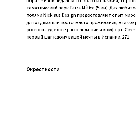
образ жизни недалеко от золотых пляжей, торго
тематический парк Terra Mítica (5 км). Для любителе
полями Nicklaus Design предоставляют опыт миро
для отдыха или постоянного проживания, эти со
роскошь, удобное расположение и комфорт. Свяжи
первый шаг к дому вашей мечты в Испании. 271
Окрестности