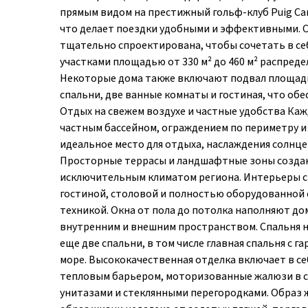
прямым видом на престижный гольф-клуб Puig Ca
что делает поездки удобными и эффективными. 
тщательно спроектирована, чтобы сочетать в себ
участками площадью от 330 м² до 460 м² распред
Некоторые дома также включают подвал площадь
спальни, две ванные комнаты и гостиная, что об
Отдых на свежем воздухе и частные удобства Ка
частным бассейном, ограждением по периметру и
идеальное место для отдыха, наслаждения солн
Просторные террасы и ландшафтные зоны созданы
исключительным климатом региона. Интерьеры с
гостиной, столовой и полностью оборудованной
техникой. Окна от пола до потолка наполняют д
внутренним и внешним пространством. Спальня н
еще две спальни, в том числе главная спальня с 
море. Высококачественная отделка включает в се
тепловым барьером, моторизованные жалюзи в с
унитазами и стеклянными перегородками. Образ