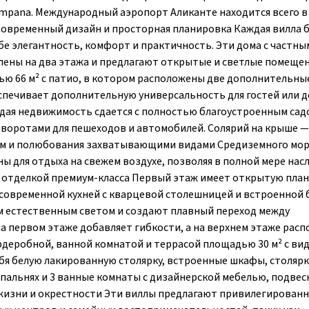
mpana. Международный аэропорт Аликанте находится всего в 
Современный дизайн и просторная планировка Каждая вилла 
е элегантность, комфорт и практичность. Эти дома с частны
елены на два этажа и предлагают открытые и светлые помещен
ю 66 м² с патио, в котором расположены две дополнительны
еспечивает дополнительную универсальность для гостей или до
ждая недвижимость сдается с полностью благоустроенным сад
 воротами для пешеходов и автомобилей. Солярий на крыше —
цем и полюбования захватывающими видами Средиземного мор
 для отдыха на свежем воздухе, позволяя в полной мере нас
 отделкой премиум-класса Первый этаж имеет открытую план
 современной кухней с кварцевой столешницей и встроенной
ом естественным светом и создают плавный переход между
а первом этаже добавляет гибкости, а на верхнем этаже рас
гардеробной, ванной комнатой и террасой площадью 30 м² с ви
бя белую лакированную столярку, встроенные шкафы, столярк
пальнях и 3 ванные комнаты с дизайнерской мебелью, подве
 жизни и окрестности Эти виллы предлагают привилегирован