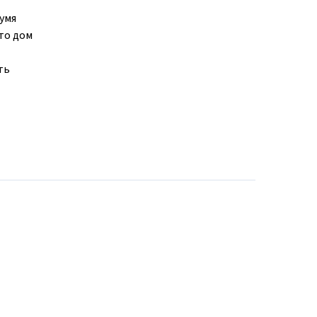
вумя
то дом
ть