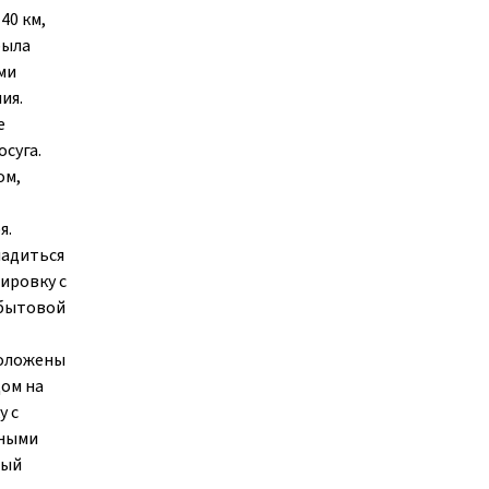
40 км,
была
ми
ия.
е
суга.
ом,
я.
ладиться
ировку с
 бытовой
положены
дом на
у с
сными
ный