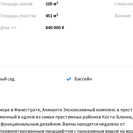
Площадь жилая
205 м²
Спальни
Площадь участка
451 м²
Ванные
Цена от
840 000 €
ый сад
Бассейн
море в Финестрате, Аликанте Эксклюзивный комплекс в прес
женный в одном из самых престижных районов Коста-Бланка,
и функциональным дизайном. Виллы находятся недалеко от
ны привилегированным ландшафтом с панорамным видом на мор