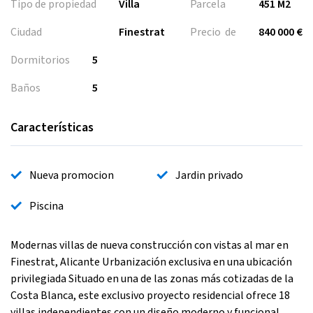
Tipo de propiedad
Villa
Parcela
451 M2
Ciudad
Finestrat
Precio de
840 000 €
Dormitorios
5
Baños
5
Características
Nueva promocion
Jardin privado
Piscina
Modernas villas de nueva construcción con vistas al mar en
Finestrat, Alicante Urbanización exclusiva en una ubicación
privilegiada Situado en una de las zonas más cotizadas de la
Costa Blanca, este exclusivo proyecto residencial ofrece 18
villas independientes con un diseño moderno y funcional.