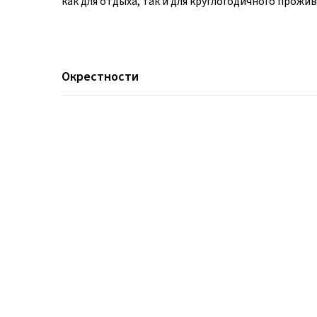
как для отдыха, так и для круглогодичного прожив
Окрестности