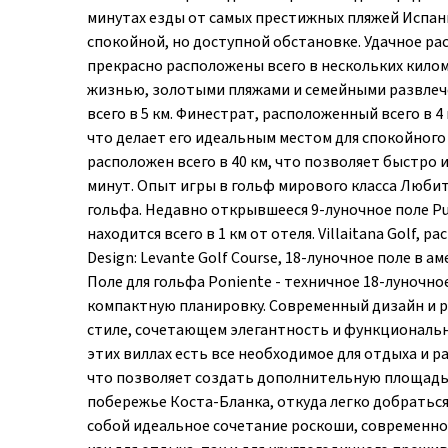
минутах езды от самых престижных пляжей Испан
спокойной, но доступной обстановке. Удачное р
прекрасно расположены всего в нескольких килом
жизнью, золотыми пляжами и семейными развлече
всего в 5 км. Финестрат, расположенный всего в 
что делает его идеальным местом для спокойног
расположен всего в 40 км, что позволяет быстро и
минут. Опыт игры в гольф мирового класса Люби
гольфа. Недавно открывшееся 9-луночное поле P
находится всего в 1 км от отеля. Villaitana Golf,
Design: Levante Golf Course, 18-луночное поле в
Поле для гольфа Poniente - техничное 18-луночн
компактную планировку. Современный дизайн и 
стиле, сочетающем элегантность и функционально
этих виллах есть все необходимое для отдыха и 
что позволяет создать дополнительную площадь
побережье Коста-Бланка, откуда легко добратьс
собой идеальное сочетание роскоши, современно