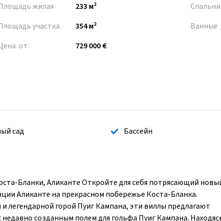
Площадь жилая
233 м²
Спальни
Площадь участка
354 м²
Ванные
Цена от
729 000 €
ый сад
Бассейн
оста-Бланки, Аликанте Откройте для себя потрясающий новы
нции Аликанте на прекрасном побережье Коста-Бланка.
и легендарной горой Пуиг Кампана, эти виллы предлагают
 недавно созданным полем для гольфа Пуиг Кампана. Находясь