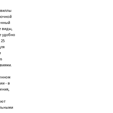
 виллы
ночной
женный
е виды,
е удобно
 25
для
м
us
твиями.
менном
ии - в
ения,
яют
альными