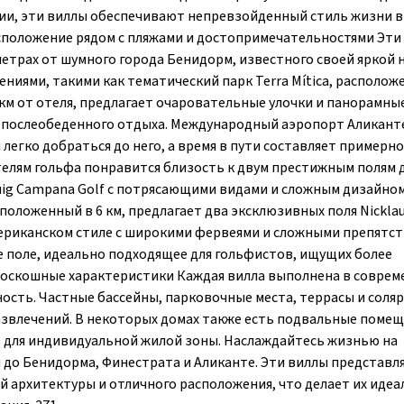
ии, эти виллы обеспечивают непревзойденный стиль жизни в
асположение рядом с пляжами и достопримечательностями Эти
етрах от шумного города Бенидорм, известного своей яркой 
ниями, такими как тематический парк Terra Mítica, располо
4 км от отеля, предлагает очаровательные улочки и панорамны
о послеобеденного отдыха. Международный аэропорт Аликант
 легко добраться до него, а время в пути составляет примерно
телям гольфа понравится близость к двум престижным полям 
uig Campana Golf с потрясающими видами и сложным дизайно
 расположенный в 6 км, предлагает два эксклюзивных поля Nickla
 американском стиле с широкими фервеями и сложными препятс
ое поле, идеально подходящее для гольфистов, ищущих более
роскошные характеристики Каждая вилла выполнена в совре
сть. Частные бассейны, парковочные места, террасы и соляр
развлечений. В некоторых домах также есть подвальные помещ
 для индивидуальной жилой зоны. Наслаждайтесь жизнью на
я до Бенидорма, Финестрата и Аликанте. Эти виллы представл
й архитектуры и отличного расположения, что делает их иде