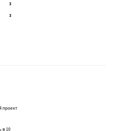
3
3
й проект
 в 10