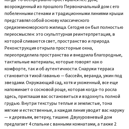
возрожденный из прошлого Первоначальный дом с его
побеленными стенами и традиционными линиями крыши
представлял собой основу классического
средиземноморского жилища. Сегодня он был полностью
переосмыслен: это скульптурная реинтерпретация, в
которой сливаются свет, пространство и природа.
Реконструкция открыла просторные окна,
переопределила пространства и внедрила благородные,
тактильные материалы, которые говорят как о
комфорте, так и об аутентичности. Снаружи терраса
становится тихой гаванью — бассейн, веранда, ужин под
звездами. Окружающий сад, хотя и ухоженный, все еще
напоминает о сосновой роще, которая когда-то росла
здесь, приглашая вас остановиться и вздохнуть полной
грудью. Внутри текстуры теплые и землистые, тона
мягкие и естественные, а каждая линия уводит вас наружу
— к деревьям, ветерку, тишине. Двухуровневый дом
предлагает 4 спальни с ванными комнатами, а также 2