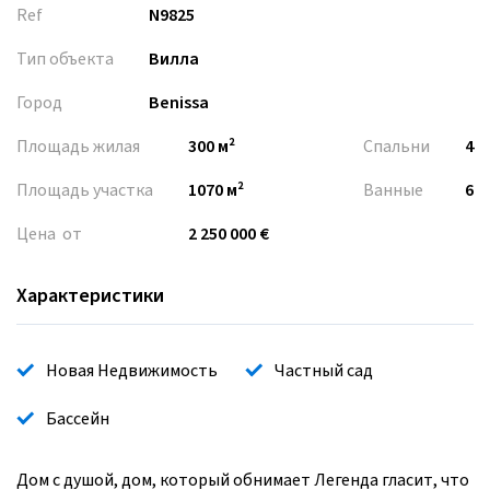
Ref
N9825
Тип объекта
Вилла
Город
Benissa
Площадь жилая
300 м²
Спальни
4
Площадь участка
1070 м²
Ванные
6
Цена от
2 250 000 €
Характеристики
Новая Недвижимость
Частный сад
Бассейн
Дом с душой, дом, который обнимает Легенда гласит, что