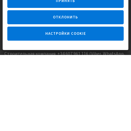
ПРИНЯТЬ
для счастливой жизни в Испании
ОТКЛОНИТЬ
НАСТРОЙКИ COOKIE
Задайте вопрос
Строительная компания +34 607 961 116 (Viber, WhatsApp,
FaceTime)
Агентство недвижимости +34 647173382 (Viber, WhatsApp,
Telegram, FaceTime)
Skype:
Europisol
E-mail:
info@europisol.com