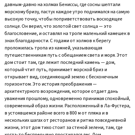
давным-давно на холмах Бениссы, где сосны шептали
морскому бризу, пастух каждое утро поднимался на самую
высокую точку, чтобы поприветствовать восходящее
солнце. Он верил, что золотой свет солнца — это
благословение, и оставлял на тропе маленький камешек в
знак благодарности. С годами от холмов к берегу
проложилась тропа из камней, указывающая
путешественникам путь с обещанием света и моря. Этот
дом стоит там, где лежит последний камень — дом,
который чтит путь, принимает морской бриз и
открывает вид, соединяющий землю с бесконечным
горизонтом. Это история преображения —
архитектурного возрождения, которое отдает дань
уважения прошлому, одновременно принимая спокойный,
современный образ жизни. Расположенный в Ла-Фустера,
в устоявшемся районе всего в 800 м от пляжа и в
нескольких шагах от ресторанов и ритма повседневной
жизни, этот дом тихо стоит за стеной зелени, там, где
когда-то беспрерывно простирался лес. Дом,