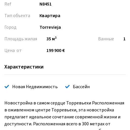
Ref
N8451
Тип объекта
Квартира
Город
Torrevieja
Площадь жилая
35 м²
Ванные
1
Цена от
199 900 €
Характеристики
Новая Недвижимость
Бассейн
Новостройка в самом сердце Торревьехи Расположенная
в оживленном центре Торревьехи, эта новостройка
предлагает идеальное сочетание современной жизни и
доступности. Расположенная всего в 300 метрах от