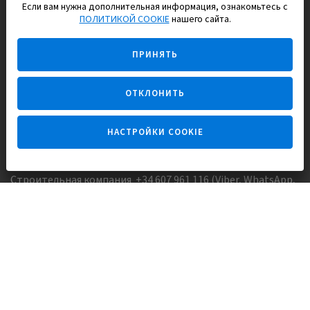
Если вам нужна дополнительная информация, ознакомьтесь с
EUROPISOL 2002 S.L.
ПОЛИТИКОЙ COOKIE
нашего сайта.
Строим и продаем дома
ПРИНЯТЬ
для счастливой жизни в Испании
ОТКЛОНИТЬ
НАСТРОЙКИ COOKIE
Задайте вопрос
Строительная компания +34 607 961 116 (Viber, WhatsApp,
FaceTime)
Агентство недвижимости +34 647173382 (Viber, WhatsApp,
Telegram, FaceTime)
Skype:
Europisol
E-mail:
info@europisol.com