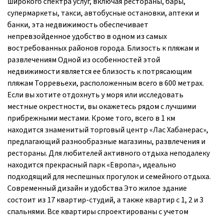
широкого спектра услуг, включая рестораны, бары,
супермаркеты, такси, автобусные остановки, аптеки и
банки, эта недвижимость обеспечивает
непревзойденное удобство в одном из самых
востребованных районов города. Близость к пляжам и
развлечениям Одной из особенностей этой
недвижимости является ее близость к потрясающим
пляжам Торревьехи, расположенным всего в 600 метрах.
Если вы хотите отдохнуть у моря или исследовать
местные окрестности, вы окажетесь рядом с лучшими
прибрежными местами. Кроме того, всего в 1 км
находится знаменитый торговый центр «Лас Хабанерас»,
предлагающий разнообразные магазины, развлечения и
рестораны. Для любителей активного отдыха неподалеку
находится прекрасный парк «Европа», идеально
подходящий для неспешных прогулок и семейного отдыха.
Современный дизайн и удобства Это жилое здание
состоит из 17 квартир-студий, а также квартир с 1, 2 и 3
спальнями. Все квартиры спроектированы с учетом