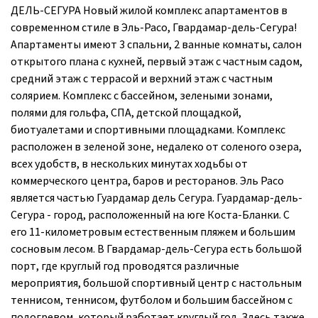
ДЕЛЬ-СЕГУРА Новый жилой комплекс апартаментов в
современном стиле в Эль-Расо, Гвардамар-дель-Сегура!
Апартаменты имеют 3 спальни, 2 ванные комнаты, салон
открытого плана с кухней, первый этаж с частным садом,
средний этаж с террасой и верхний этаж с частным
солярием. Комплекс с бассейном, зелеными зонами,
полями для гольфа, СПА, детской площадкой,
биотуалетами и спортивными площадками. Комплекс
расположен в зеленой зоне, недалеко от соленого озера,
всех удобств, в нескольких минутах ходьбы от
коммерческого центра, баров и ресторанов. Эль Расо
является частью Гуардамар дель Сегура. Гуардамар-дель-
Сегура - город, расположенный на юге Коста-Бланки. С
его 11-километровым естественным пляжем и большим
сосновым лесом. В Гвардамар-дель-Сегура есть большой
порт, где круглый год проводятся различные
мероприятия, большой спортивный центр с настольным
теннисом, теннисом, футболом и большим бассейном с
подогревом, который работает круглый год. Здесь также