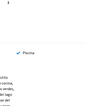
2
Piscina
stilo
 cocina,
s verdes,
del lago
mar del