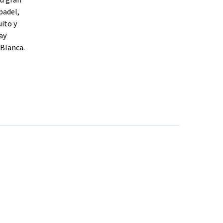
su gran
padel,
uito y
ay
 Blanca.