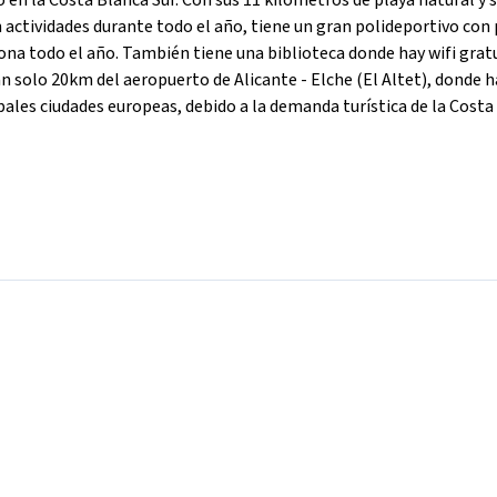
 en la Costa Blanca Sur. Con sus 11 kilómetros de playa natural y 
 actividades durante todo el año, tiene un gran polideportivo con 
iona todo el año. También tiene una biblioteca donde hay wifi grat
 solo 20km del aeropuerto de Alicante - Elche (El Altet), donde h
pales ciudades europeas, debido a la demanda turística de la Costa