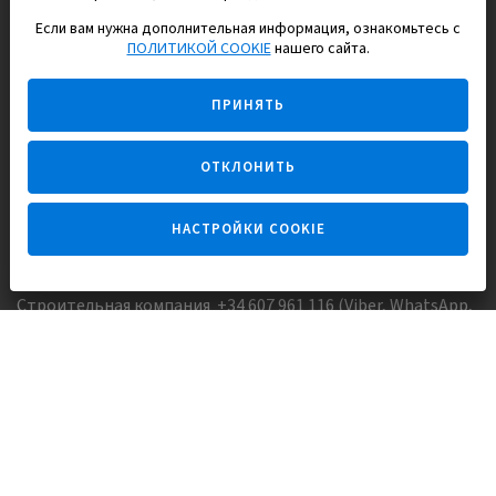
Если вам нужна дополнительная информация, ознакомьтесь с
EUROPISOL 2002 S.L.
ПОЛИТИКОЙ COOKIE
нашего сайта.
Строим и продаем дома
ПРИНЯТЬ
для счастливой жизни в Испании
ОТКЛОНИТЬ
НАСТРОЙКИ COOKIE
Задайте вопрос
Строительная компания +34 607 961 116 (Viber, WhatsApp,
FaceTime)
Агентство недвижимости +34 647173382 (Viber, WhatsApp,
Telegram, FaceTime)
Skype:
Europisol
E-mail:
info@europisol.com