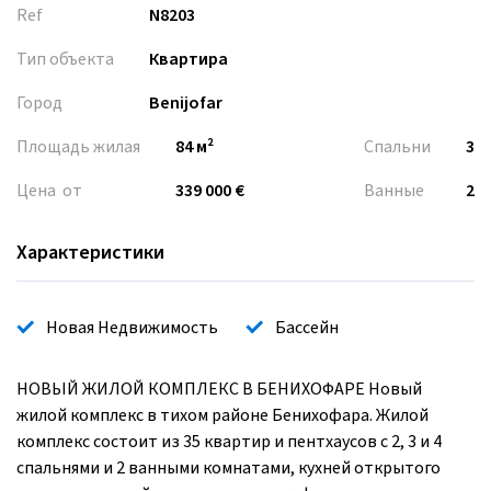
Ref
N8203
Тип объекта
Квартира
Город
Benijofar
Площадь жилая
84 м²
Спальни
3
Цена от
339 000 €
Ванные
2
Характеристики
Новая Недвижимость
Бассейн
НОВЫЙ ЖИЛОЙ КОМПЛЕКС В БЕНИХОФАРЕ Новый
жилой комплекс в тихом районе Бенихофара. Жилой
комплекс состоит из 35 квартир и пентхаусов с 2, 3 и 4
спальнями и 2 ванными комнатами, кухней открытого