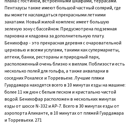
плана с гостиной, встроенными шкафами, террасами.
Пентхаусы также имеют большой частный солярий, где
вы можете наслаждаться прекрасными летними
закатами. Новый жилой комплекс имеет большую
зеленую зону с бассейном. Предусмотрена подземная
парковка и кладовка за дополнительную плату.
Бенихофар - это прекрасная деревня с очаровательной
церковью и всеми услугами, такими как супермаркеты,
аптеки, банки, рестораны и природный парк,
расположенный очень близко к виллам. Поблизости есть
несколько полей для гольфа, а также аквапарки в
соседних Рохалесе и Торревьехе. Лучшие пляжи
Гуардамара находятся всего в 10 минутах езды на машине:
более 11 км дюн с белым песком и кристально чистой
водой. Бенихофар расположен в нескольких минутах
езды от шоссе N-332 и AP-7. Всего в 30 минутах езды от
аэропорта Аликанте, в 10 минутах от пляжей Гуардамара
и Торревьехи. 271