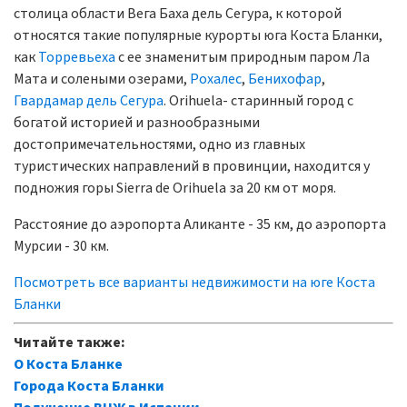
столица области Вега Баха дель Сегура, к которой
относятся такие популярные курорты юга Коста Бланки,
как
Торревьеха
с ее знаменитым природным паром Ла
Мата и солеными озерами,
Рохалес
,
Бенихофар
,
Гвардамар дель Сегура
. Orihuela- старинный город с
богатой историей и разнообразными
достопримечательностями, одно из главных
туристических направлений в провинции, находится у
подножия горы Sierra de Orihuela за 20 км от моря.
Расстояние до аэропорта Аликанте - 35 км, до аэропорта
Мурсии - 30 км.
Посмотреть все варианты недвижимости на юге Коста
Бланки
Читайте также:
О Коста Бланке
Города Коста Бланки