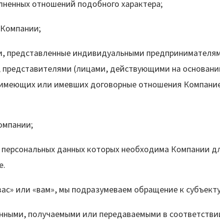
лненных отношений подобного характера;
омпании;
едставленные индивидуальными предпринимателями,
 представителями (лицами, действующими на основани
 имеющих или имевших договорные отношения Компани
пании;
ональных данных которых необходима Компании для
е.
вас» или «вам», мы подразумеваем обращение к субъекту
данными, получаемыми или передаваемыми в соответстви