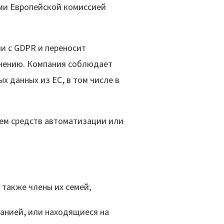
ми Европейской комиссией
и с GDPR и переносит
учению. Компания соблюдает
данных из ЕС, в том числе в
ем средств автоматизации или
акже члены их семей;
ией, или находящиеся на