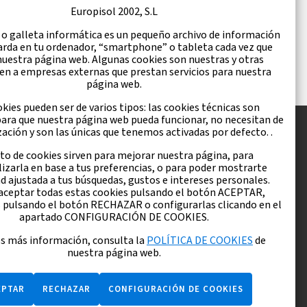
Europisol 2002, S.L
 o galleta informática es un pequeño archivo de información
arda en tu ordenador, “smartphone” o tableta cada vez que
 nuestra página web. Algunas cookies son nuestras y otras
en a empresas externas que prestan servicios para nuestra
página web.
kies pueden ser de varios tipos: las cookies técnicas son
para que nuestra página web pueda funcionar, no necesitan de
zación y son las únicas que tenemos activadas por defecto. .
sto de cookies sirven para mejorar nuestra página, para
izarla en base a tus preferencias, o para poder mostrarte
d ajustada a tus búsquedas, gustos e intereses personales.
73 382
aceptar todas estas cookies pulsando el botón ACEPTAR,
 pulsando el botón RECHAZAR o configurarlas clicando en el
 961 116
apartado CONFIGURACIÓN DE COOKIES.
es más información, consulta la
POLÍTICA DE COOKIES
de
nuestra página web.
EPTAR
RECHAZAR
CONFIGURACIÓN DE COOKIES