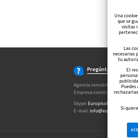
Una cookie
que se gu
visitas
pertenec
Las coo
necesarias 
tu autori
Pregúntame
El re
personal
publicida
Agencia inmobiliaria +34 647 1
Puedes 
rechazarlas
Empresa constructora +34 607
Skype:
Europisol
Si quier
E-mail:
info@europisol.com
AC