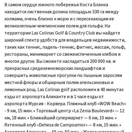
В самом сердце южного побережья Коста Бланка
находится лиственная долина площадью 330 га между
холмами, очень близко к морю и с пересекающим ее
великолепным чемпионским полем для гольфа. На
территории Las Colinas Golf & Country Club вы найдете
широкий спектр удобств для владельцев недвижимости,
таких как теннис, падель-теннис, фитнес, массаж, гольф,
рестораны, минимаркет со свежеиспеченным хлебом и
многое другое. Вы сможете насладиться 200 000 кв. м
прекрасных средиземноморских ландшафтов и
совершить живописные прогулки по пышным зарослям
местной флоры и обширным полям апельсиновых и
лимонных рощ. Las Colinas golf расположен в 40 минутах
езды от аэропорта Аликанте и в 1 часе езды от
аэропорта Мурсия - Корвера. Пляжный клуб «WOW Beach»
- 9 км, 15 мин. • Торговый центр «La Zenia Boulevard» — 12
км, 18 мин. • Ближайший супермаркет — 6 км, 10 мин. •
Яхтенный клуб «Dehesa de Campoamor» — 8 км, 15 мин. •
Аэропорт Аликанте — 65 км, 50 мин. • Железнодорожный