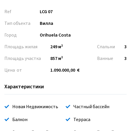
Ref
LCG 07
Тип объекта
Вилла
Город
Orihuela Costa
Площадь жилая
249 м²
Спальни
3
Площадь участка
857 м²
Ванные
3
Цена от
1.090.000,00 €
Характеристики
Новая Недвижимость
Частный бассейн
Балкон
Терраса