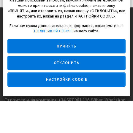
к вашим поисковым запросам, вкусам и личным интересам. Вы
можете принять все эти файлы cookie, нажав кнопку
«ПРИНЯТЬ», или отклонить их, нажав кнопку «ОТКЛОНИТЬ», или
настроить их, нажав на раздел «НАСТРОЙКИ COOKIE».
Если вам нужна дополнительная информация, ознакомьтесь с
EUROPISOL 2002 S.L.
ПОЛИТИКОЙ COOKIE
нашего сайта.
Строим и продаем дома
ПРИНЯТЬ
для счастливой жизни в Испании
ОТКЛОНИТЬ
НАСТРОЙКИ COOKIE
Задайте вопрос
Строительная компания +34 607 961 116 (Viber, WhatsApp,
FaceTime)
Агентство недвижимости +34 647173382 (Viber, WhatsApp,
Telegram, FaceTime)
Skype:
Europisol