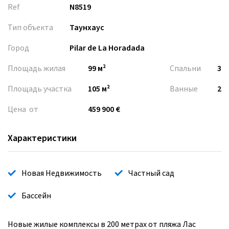
Ref
N8519
Тип объекта
Таунхаус
Город
Pilar de La Horadada
Площадь жилая
99 м²
Спальни
3
Площадь участка
105 м²
Ванные
2
Цена от
459 900 €
Характеристики
Новая Недвижимость
Частный сад
Бассейн
Новые жилые комплексы в 200 метрах от пляжа Лас