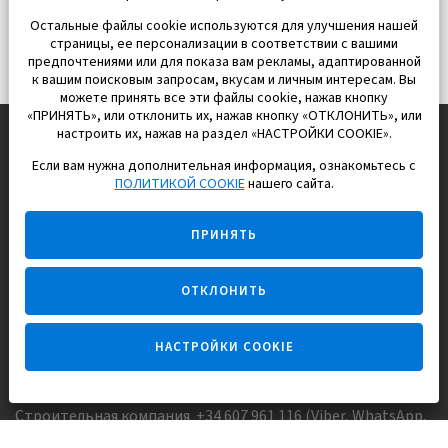
Остальные файлы cookie используются для улучшения нашей
страницы, ее персонализации в соответствии с вашими
предпочтениями или для показа вам рекламы, адаптированной
к вашим поисковым запросам, вкусам и личным интересам. Вы
можете принять все эти файлы cookie, нажав кнопку
«ПРИНЯТЬ», или отклонить их, нажав кнопку «ОТКЛОНИТЬ», или
настроить их, нажав на раздел «НАСТРОЙКИ COOKIE».
Если вам нужна дополнительная информация, ознакомьтесь с
EUROPISOL 2002 S.L.
ПОЛИТИКОЙ COOKIE
нашего сайта.
Строим и продаем дома
ПРИНЯТЬ
для счастливой жизни в Испании
ОТКЛОНИТЬ
НАСТРОЙКИ COOKIE
Задайте вопрос
Строительная компания +34 607 961 116 (Viber, WhatsApp,
FaceTime)