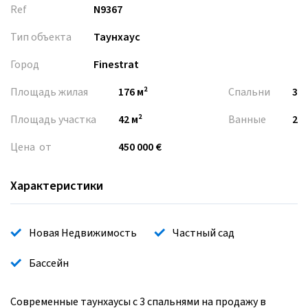
Ref
N9367
Тип объекта
Таунхаус
Город
Finestrat
Площадь жилая
176 м²
Спальни
3
Площадь участка
42 м²
Ванные
2
Цена от
450 000 €
Характеристики
Новая Недвижимость
Частный сад
Бассейн
Современные таунхаусы с 3 спальнями на продажу в