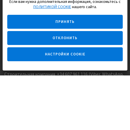
Если вам нужна дополнительная информация, ознакомьтесь с
EUROPISOL 2002 S.L.
ПОЛИТИКОЙ COOKIE
нашего сайта.
Строим и продаем дома
ПРИНЯТЬ
для счастливой жизни в Испании
ОТКЛОНИТЬ
НАСТРОЙКИ COOKIE
Задайте вопрос
Строительная компания +34 607 961 116 (Viber, WhatsApp,
FaceTime)
Агентство недвижимости +34 647173382 (Viber, WhatsApp,
Telegram, FaceTime)
Skype:
Europisol
E-mail:
info@europisol.com