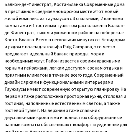
Балкон-де-Финестрат, Коста-Бланка Современные дома
в престижном средиземноморском месте Этот новый
жилой комплекс из таунхаусов с 3 спальнями, 2 ванными
комнатами и 1 гостевым туалетом расположен в Балкон-
де-Финестрат, тихом и ухоженном районе на побережье
Коста-Бланка. Всего в нескольких минутах от Бенидорма
и рядом с полем для гольфа Puig Campana, это место
предлагает идеальный баланс природы, моря и
необходимых услуг. Район известен своими красивыми
горными пейзажами, легким доступом к зонам отдыха и
приятным климатом в течение всего года. Современный
дизайн с яркими и функциональными интерьерами
Таунхаусы имеют современную открытую планировку. На
первом этаже расположена просторная кухня, столовая и
гостиная, наполненные естественным светом, а также
гостевой туалет. На верхнем этаже спальни с
двуспальными кроватями и полностью оборудованные
ванные комнаты обеспечивают комфорт и уединение для
всей семьи. Некоторые квартиры имеют подвал