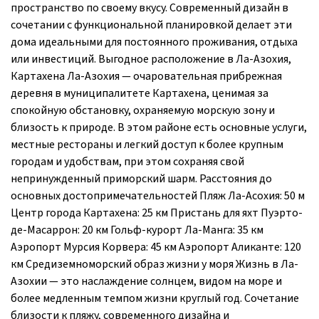
пространство по своему вкусу. Современный дизайн в
сочетании с функциональной планировкой делает эти
дома идеальными для постоянного проживания, отдыха
или инвестиций. Выгодное расположение в Ла-Азохия,
Картахена Ла-Азохия — очаровательная прибрежная
деревня в муниципалитете Картахена, ценимая за
спокойную обстановку, охраняемую морскую зону и
близость к природе. В этом районе есть основные услуги,
местные рестораны и легкий доступ к более крупным
городам и удобствам, при этом сохраняя свой
непринужденный приморский шарм. Расстояния до
основных достопримечательностей Пляж Ла-Асохия: 50 м
Центр города Картахена: 25 км Пристань для яхт Пуэрто-
де-Масаррон: 20 км Гольф-курорт Ла-Манга: 35 км
Аэропорт Мурсия Корвера: 45 км Аэропорт Аликанте: 120
км Средиземноморский образ жизни у моря Жизнь в Ла-
Азохии — это наслаждение солнцем, видом на море и
более медленным темпом жизни круглый год. Сочетание
близости к пляжу, современного дизайна и