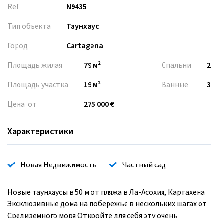
Ref
N9435
Тип объекта
Таунхаус
Город
Cartagena
Площадь жилая
79 м²
Спальни
2
Площадь участка
19 м²
Ванные
3
Цена от
275 000 €
Характеристики
Новая Недвижимость
Частный сад
Новые таунхаусы в 50 м от пляжа в Ла-Асохия, Картахена
Эксклюзивные дома на побережье в нескольких шагах от
Средиземного моря Откройте для себя эту очень