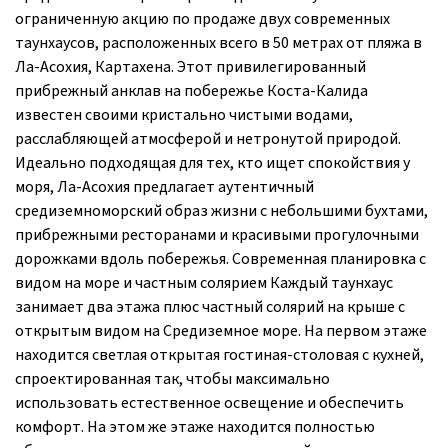
ограниченную акцию по продаже двух современных
таунхаусов, расположенных всего в 50 метрах от пляжа в
Ла-Асохия, Картахена. Этот привилегированный
прибрежный анклав на побережье Коста-Калида
известен своими кристально чистыми водами,
расслабляющей атмосферой и нетронутой природой.
Идеально подходящая для тех, кто ищет спокойствия у
моря, Ла-Асохия предлагает аутентичный
средиземноморский образ жизни с небольшими бухтами,
прибрежными ресторанами и красивыми прогулочными
дорожками вдоль побережья. Современная планировка с
видом на море и частным солярием Каждый таунхаус
занимает два этажа плюс частный солярий на крыше с
открытым видом на Средиземное море. На первом этаже
находится светлая открытая гостиная-столовая с кухней,
спроектированная так, чтобы максимально
использовать естественное освещение и обеспечить
комфорт. На этом же этаже находится полностью