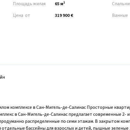
Площадь жилая
65 м²
Спальни
Цена от
319 900 €
Ванные
йн
илом комплексе в Сан-Мигель-де-Салинас Просторные кварти
лекс в Сан-Мигель-де-Салинас предлагает современные 2- и
продуманно распределенные по семи этажам. В закрытом ком
 отдельные бассейны для взрослых и детей, пышные зеленые 