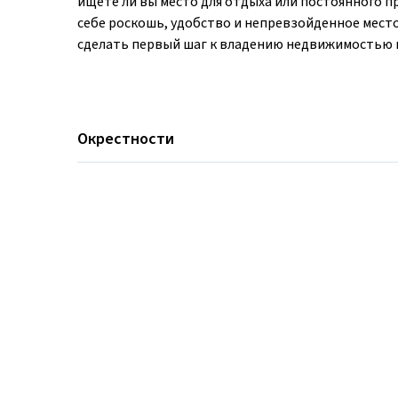
ищете ли вы место для отдыха или постоянного п
себе роскошь, удобство и непревзойденное место
сделать первый шаг к владению недвижимостью 
Окрестности