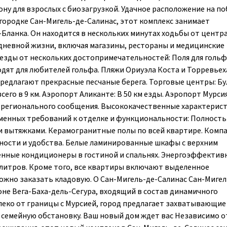
ну для взрослых с биозагрузкой. Удачное расположение на п
ородке Сан-Мигель-де-Салинас, этот комплекс занимает
Бланка. Он находится в нескольких минутах ходьбы от центра
едневной жизни, включая магазины, рестораны и медицинские
 езды от нескольких достопримечательностей: Поля для гольф
ходят для любителей гольфа. Пляжи Ориуэла Коста и Торревьех
предлагают прекрасные песчаные берега. Торговые центры: Б
сего в 9 км. Аэропорт Аликанте: В 50 км езды. Аэропорт Мурси
ля регионального сообщения. Высококачественные характерис
еменных требований к отделке и функциональности: Полност
и вытяжками. Керамогранитные полы по всей квартире. Комп
ости и удобства. Белые ламинированные шкафы с верхним
енные кондиционеры в гостиной и спальнях. Энергоэффектив
литров. Кроме того, все квартиры включают выделенное
ожно заказать кладовую. О Сан-Мигель-де-Салинас Сан-Мигел
не Вега-Баха-дель-Сегура, входящий в состав динамичного
еко от границы с Мурсией, город предлагает захватывающие
, семейную обстановку. Ваш новый дом ждет вас Независимо от