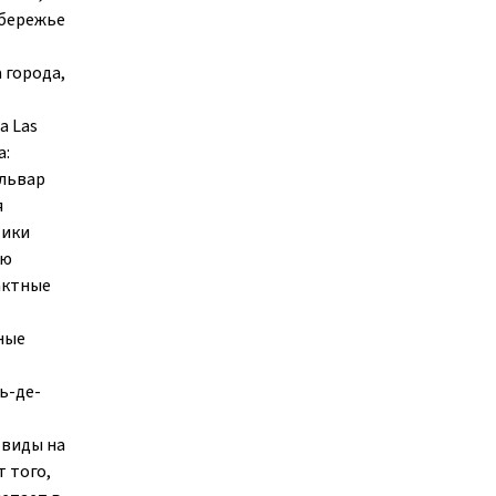
обережье
 города,
а Las
а:
ульвар
я
тики
ью
актные
ные
ь-де-
 виды на
 того,