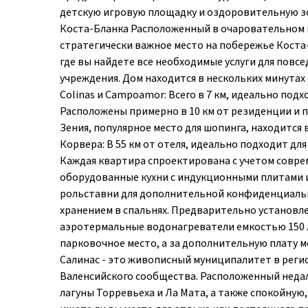
детскую игровую площадку и оздоровительную зо
Коста-Бланка Расположенный в очаровательном г
стратегически важное место на побережье Коста-
где вы найдете все необходимые услуги для повс
учреждения. Дом находится в нескольких минутах
Colinas и Campoamor: Всего в 7 км, идеально под
Расположены примерно в 10 км от резиденции и 
Зения, популярное место для шопинга, находится в
Корвера: В 55 км от отеля, идеально подходит д
Каждая квартира спроектирована с учетом совр
оборудованные кухни с индукционными плитами 
рольставни для дополнительной конфиденциальн
хранением в спальнях. Предварительно установл
аэротермальные водонагреватели емкостью 150 
парковочное место, а за дополнительную плату м
Салинас - это живописный муниципалитет в регио
Валенсийского сообщества. Расположенный недал
лагуны Торревьеха и Ла Мата, а также спокойную