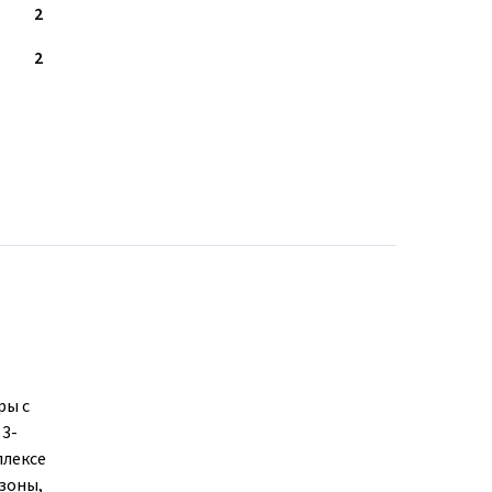
2
2
ры с
 3-
плексе
зоны,