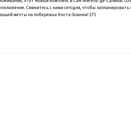
роживания, этот новый комплекс в Сан-Мигель-де-Салинас со
положение. Свяжитесь с нами сегодня, чтобы запланировать 
вашей мечты на побережье Коста-Бланка! 271