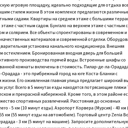
скую игровую площадку, идеально подходящие для отдыха вс
вашим стилем жизни В этом комплексе предлагаются различны
стными садами. Квартиры на среднем этаже с большими терра
 этаже с частным садом. Бунгало на верхнем этаже с частным 
дом и солярием. Все объекты спроектированы в современном и
окачественных материалов и современной отделки. Оборудов
варительная установка канального кондиционера. Внешняя
м остеклением. Бронированная входная дверь для большей
ктивного производства горячей воды. Встроенные шкафы со
ванной комнаты включены в стоимость. Пилар-де-ла-Орадада
-Орадада - это прибрежный город на юге Коста-Бланки с
жизни. Его оживленная главная улица предлагает широкий в
 услуг. Всего в 5 минутах езды находятся потрясающие пляжи
ском и прекрасной набережной. Кроме того, в этом районе е
жество спортивных развлечений. Расстояния до основных
 - 5 км (10 минут езды). Аэропорт Корвера (Мурсия) - 40 км 
5 км (55 минут езды на автомобиле). Торговый центр Zenia Bo
Орадада - 3 км (5 минут на машине). Запросите дополнительну