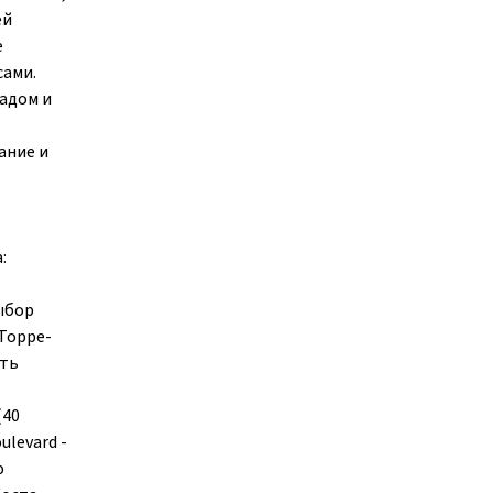
ей
е
сами.
садом и
ание и
:
ыбор
 Торре-
сть
(40
ulevard -
ю