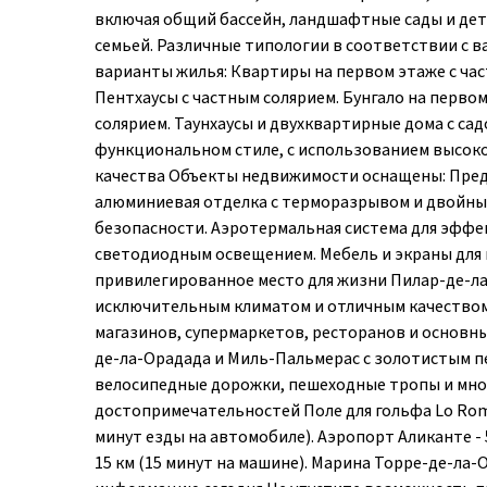
включая общий бассейн, ландшафтные сады и дет
семьей. Различные типологии в соответствии с 
варианты жилья: Квартиры на первом этаже с ча
Пентхаусы с частным солярием. Бунгало на первом
солярием. Таунхаусы и двухквартирные дома с са
функциональном стиле, с использованием высок
качества Объекты недвижимости оснащены: Пред
алюминиевая отделка с терморазрывом и двойны
безопасности. Аэротермальная система для эффе
светодиодным освещением. Мебель и экраны для 
привилегированное место для жизни Пилар-де-ла
исключительным климатом и отличным качеством 
магазинов, супермаркетов, ресторанов и основных
де-ла-Орадада и Миль-Пальмерас с золотистым пе
велосипедные дорожки, пешеходные тропы и мно
достопримечательностей Поле для гольфа Lo Romero
минут езды на автомобиле). Аэропорт Аликанте - 5
15 км (15 минут на машине). Марина Торре-де-ла-