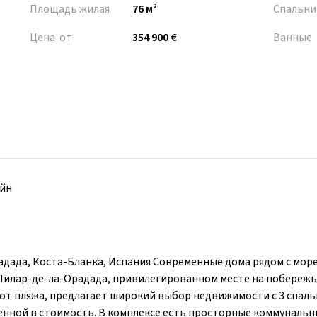
Площадь жилая
76 м²
Спальни
Цена от
354 900 €
Ванные
йн
дада, Коста-Бланка, Испания Современные дома рядом с мор
 Пилар-де-ла-Орадада, привилегированном месте на побережь
 от пляжа, предлагает широкий выбор недвижимости с 3 спаль
енной в стоимость. В комплексе есть просторные коммунальн