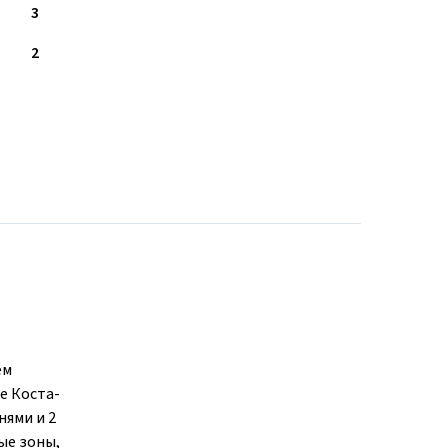
3
2
ем
е Коста-
нями и 2
ые зоны,