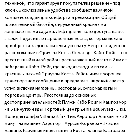
техникой, что гарантирует покупателям решение «под
ключ». Эксклюзивные удобства сообщества Жилой
комплекс создан для комфорта и релаксации: Общий
плавательный бассейн, окруженный красивыми
ландшафтными садами. Лифт для легкого доступа на все
этажи. Подземные парковочные места, которые можно
приобрести за дополнительную плату. Непревзойденное
расположение в Ориуэла Коста Ломас-де-Кабо-Ройг - это
престижный жилой район, расположенный всего в 2 км от
побережья Кабо-Ройг, где находятся одни из самых
красивых пляжей Ориуэлы Коста. Район имеет хорошее
транспортное сообщение и предлагает широкий спектр
услуг, включая магазины, рестораны, супермаркеты и
торговые центры. Расстояния до основных
достопримечательностей: Пляжи Кабо Роиг и Кампоамор
- в 5 минутах езды. Торговый центр Zenia Boulevard - 5 км.
Поле для гольфа Villamartín - 4 км. Аэропорт Аликанте - 30
минут на машине. Аэропорт Мурсия-Корвера - 1 час на
машине. Разумная инвестиция в Коста-Бланке Благодаря