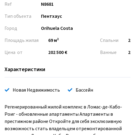
Ref
N8681
Тип объекта
Пентхаус
Город
Orihuela Costa
Площадь жилая
69 м²
Спальни
2
Цена от
202 500 €
Ванные
2
Характеристики
Новая Недвижимость
Бассейн
Регенерированный жилой комплекс в Ломас-де-Кабо-
Роиг - обновленные апартаменты Апартаменты в
престижном районе Откройте для себя эксклюзивную
возможность стать владельцем отремонтированной