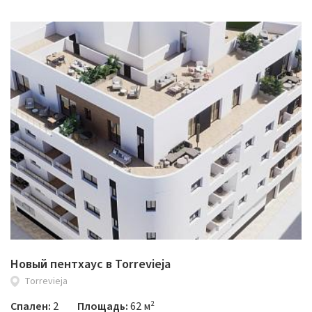
Новый пентхаус в Torrevieja
Torrevieja
Спален:
2
Площадь:
62 м²