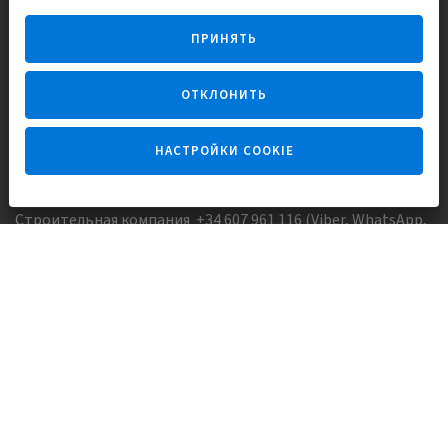
Строим и продаем дома
ПРИНЯТЬ
для счастливой жизни в Испании
ОТКЛОНИТЬ
НАСТРОЙКИ COOKIE
Задайте вопрос
Строительная компания +34 607 961 116 (Viber, WhatsApp,
FaceTime)
Агентство недвижимости +34 647173382 (Viber, WhatsApp,
Telegram, FaceTime)
Skype:
Europisol
E-mail:
info@europisol.com