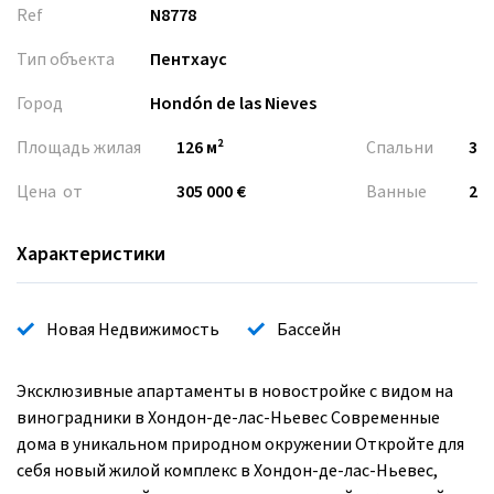
Ref
N8778
Тип объекта
Пентхаус
Город
Hondón de las Nieves
Площадь жилая
126 м²
Спальни
3
Цена от
305 000 €
Ванные
2
Характеристики
Новая Недвижимость
Бассейн
Эксклюзивные апартаменты в новостройке с видом на
виноградники в Хондон-де-лас-Ньевес Современные
дома в уникальном природном окружении Откройте для
себя новый жилой комплекс в Хондон-де-лас-Ньевес,