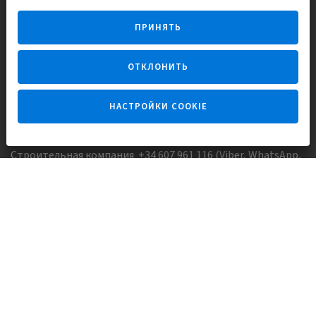
Строим и продаем дома
ПРИНЯТЬ
для счастливой жизни в Испании
ОТКЛОНИТЬ
НАСТРОЙКИ COOKIE
Задайте вопрос
Строительная компания +34 607 961 116 (Viber, WhatsApp,
FaceTime)
Агентство недвижимости +34 647173382 (Viber, WhatsApp,
Telegram, FaceTime)
Skype:
Europisol
E-mail:
info@europisol.com