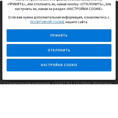
«ПРИНЯТЬ», или отклонить их, нажав кнопку «ОТКЛОНИТЬ», или
настроить их, нажав на раздел «НАСТРОЙКИ COOKIE».
Если вам нужна дополнительная информация, ознакомьтесь с
EUROPISOL 2002 S.L.
ПОЛИТИКОЙ COOKIE
нашего сайта.
Строим и продаем дома
ПРИНЯТЬ
для счастливой жизни в Испании
ОТКЛОНИТЬ
НАСТРОЙКИ COOKIE
Задайте вопрос
Строительная компания +34 607 961 116 (Viber, WhatsApp,
FaceTime)
Агентство недвижимости +34 647173382 (Viber, WhatsApp,
Telegram, FaceTime)
Skype:
Europisol