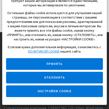
требуют вашей авторизации и являются единственными,
которые мы активировали по умолчанию.
Остальные файлы cookie используются для улучшения нашей
страницы, ее персонализации в соответствии с вашими
предпочтениями или для показа вам рекламы, адаптированной
к вашим поисковым запросам, вкусам и личным интересам. Вы
можете принять все эти файлы cookie, нажав кнопку
«ПРИНЯТЬ», или отклонить их, нажав кнопку «ОТКЛОНИТЬ», или
настроить их, нажав на раздел «НАСТРОЙКИ COOKIE».
Если вам нужна дополнительная информация, ознакомьтесь с
EUROPISOL 2002 S.L.
ПОЛИТИКОЙ COOKIE
нашего сайта.
Строим и продаем дома
ПРИНЯТЬ
для счастливой жизни в Испании
ОТКЛОНИТЬ
НАСТРОЙКИ COOKIE
Задайте вопрос
Строительная компания +34 607 961 116 (Viber, WhatsApp,