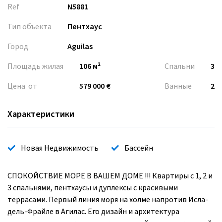
Ref
N5881
Тип объекта
Пентхаус
Город
Aguilas
Площадь жилая
106 м²
Спальни
3
Цена от
579 000 €
Ванные
2
Характеристики
Новая Недвижимость
Бассейн
СПОКОЙСТВИЕ МОРЕ В ВАШЕМ ДОМЕ !!! Квартиры с 1, 2 и
3 спальнями, пентхаусы и дуплексы с красивыми
террасами. Первый линия моря на холме напротив Исла-
дель-Фрайле в Агилас. Его дизайн и архитектура