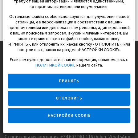
требуют вашей авторизации и являются единственными,
которые мы активировали по умолчанию.
Остальные файлы cookie используются для улучшения нашей
страницы, ее персонализации в соответствии с вашими
предпочтениями или для показа вам рекламы, адаптированной
к вашим поисковым запросам, вкусам и личным интересам. Вы
можете принять все эти файлы cookie, нажав кнопку
«ПРИНЯТЬ», или отклонить их, нажав кнопку «ОТКЛОНИТЬ», или
настроить их, нажав на раздел «НАСТРОЙКИ COOKIE».
Если вам нужна дополнительная информация, ознакомьтесь с
EUROPISOL 2002 S.L.
ПОЛИТИКОЙ COOKIE
нашего сайта.
Строим и продаем дома
ПРИНЯТЬ
для счастливой жизни в Испании
ОТКЛОНИТЬ
НАСТРОЙКИ COOKIE
Задайте вопрос
Строительная компания +34 607 961 116 (Viber, WhatsApp,