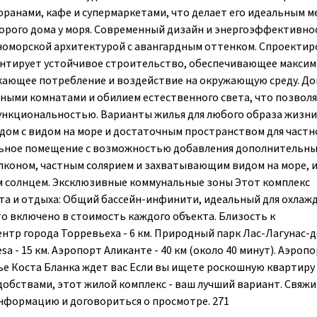
анами, кафе и супермаркетами, что делает его идеальным м
второго дома у моря. Современный дизайн и энергоэффективно
мноморской архитектурой с авангардным оттенком. Спроекти
арантирует устойчивое строительство, обеспечивающее макси
ающее потребление и воздействие на окружающую среду. До
ными комнатами и обилием естественного света, что позвол
ункциональностью. Варианты жилья для любого образа жизни
дом с видом на море и достаточным пространством для частн
альное помещение с возможностью добавления дополнительны
алконом, частным солярием и захватывающим видом на море, 
 солнцем. Эксклюзивные коммунальные зоны Этот комплекс
та и отдыха: Общий бассейн-инфинити, идеальный для охлажд
 включено в стоимость каждого объекта. Близость к
ентр города Торревьеха - 6 км. Природный парк Лас-Лагунас-д
sa - 15 км. Аэропорт Аликанте - 40 км (около 40 минут). Аэроп
ежье Коста Бланка ждет вас Если вы ищете роскошную квартиру
добствами, этот жилой комплекс - ваш лучший вариант. Свяжи
нформацию и договориться о просмотре. 271