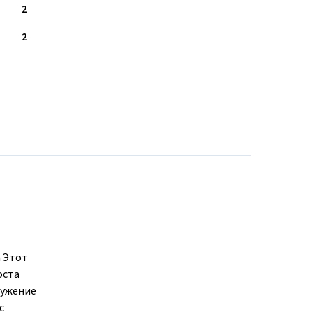
2
2
а Этот
оста
ружение
с