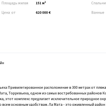
Площадь жилая
151 м²
Спальни
Цена от
620 000 €
Ванные
йн
вьеха Привилегированное расположение в 300 метрах от пляж
ата, Торревьеха, одном из самых востребованных районов К
яжа, этот комплекс предлагает исключительное природное ок
о всем основным удобствам. Ла Мата - это оживленный район 