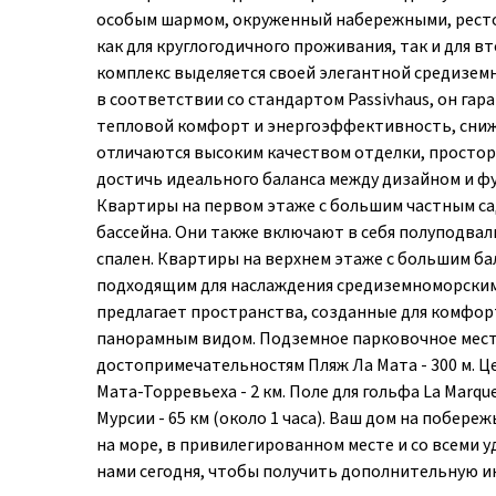
особым шармом, окруженный набережными, рестор
как для круглогодичного проживания, так и для 
комплекс выделяется своей элегантной средизе
в соответствии со стандартом Passivhaus, он г
тепловой комфорт и энергоэффективность, сниж
отличаются высоким качеством отделки, простор
достичь идеального баланса между дизайном и ф
Квартиры на первом этаже с большим частным са
бассейна. Они также включают в себя полуподв
спален. Квартиры на верхнем этаже с большим б
подходящим для наслаждения средиземноморским
предлагает пространства, созданные для комфор
панорамным видом. Подземное парковочное место
достопримечательностям Пляж Ла Мата - 300 м. Ц
Мата-Торревьеха - 2 км. Поле для гольфа La Marque
Мурсии - 65 км (около 1 часа). Ваш дом на побер
на море, в привилегированном месте и со всеми у
нами сегодня, чтобы получить дополнительную и