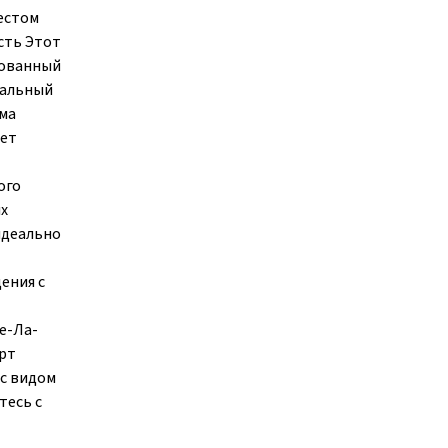
естом
сть Этот
рованный
мальный
ма
яет
ого
х
идеально
ения с
е-Ла-
орт
 с видом
тесь с