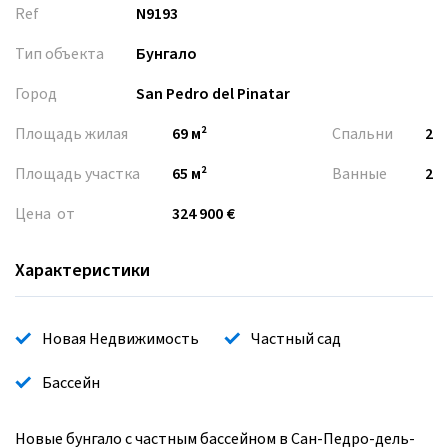
Ref
N9193
Тип объекта
Бунгало
Город
San Pedro del Pinatar
Площадь жилая
69 м²
Спальни
2
Площадь участка
65 м²
Ванные
2
Цена от
324 900 €
Характеристики
Новая Недвижимость
Частный сад
Бассейн
Новые бунгало с частным бассейном в Сан-Педро-дель-