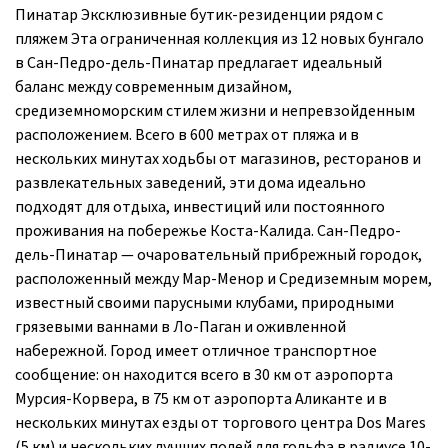
Пинатар Эксклюзивные бутик-резиденции рядом с
пляжем Эта ограниченная коллекция из 12 новых бунгало
в Сан-Педро-дель-Пинатар предлагает идеальный
баланс между современным дизайном,
средиземноморским стилем жизни и непревзойденным
расположением. Всего в 600 метрах от пляжа и в
нескольких минутах ходьбы от магазинов, ресторанов и
развлекательных заведений, эти дома идеально
подходят для отдыха, инвестиций или постоянного
проживания на побережье Коста-Калида. Сан-Педро-
дель-Пинатар — очаровательный прибрежный городок,
расположенный между Мар-Менор и Средиземным морем,
известный своими парусными клубами, природными
грязевыми ваннами в Ло-Паган и оживленной
набережной. Город имеет отличное транспортное
сообщение: он находится всего в 30 км от аэропорта
Мурсия-Корвера, в 75 км от аэропорта Аликанте и в
нескольких минутах езды от торгового центра Dos Mares
(5 км) и нескольких лучших полей для гольфа в радиусе 10-