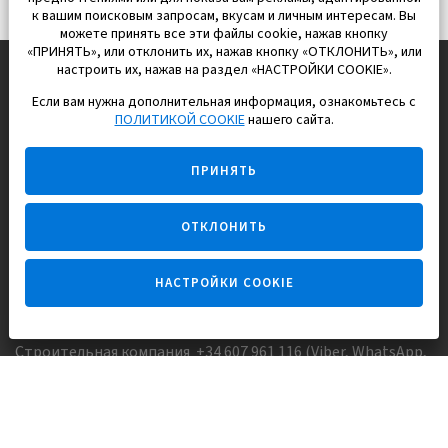
к вашим поисковым запросам, вкусам и личным интересам. Вы
можете принять все эти файлы cookie, нажав кнопку
«ПРИНЯТЬ», или отклонить их, нажав кнопку «ОТКЛОНИТЬ», или
настроить их, нажав на раздел «НАСТРОЙКИ COOKIE».
Если вам нужна дополнительная информация, ознакомьтесь с
EUROPISOL 2002 S.L.
ПОЛИТИКОЙ COOKIE
нашего сайта.
Строим и продаем дома
ПРИНЯТЬ
для счастливой жизни в Испании
ОТКЛОНИТЬ
НАСТРОЙКИ COOKIE
Задайте вопрос
Строительная компания +34 607 961 116 (Viber, WhatsApp,
FaceTime)
Агентство недвижимости +34 647173382 (Viber, WhatsApp,
Telegram, FaceTime)