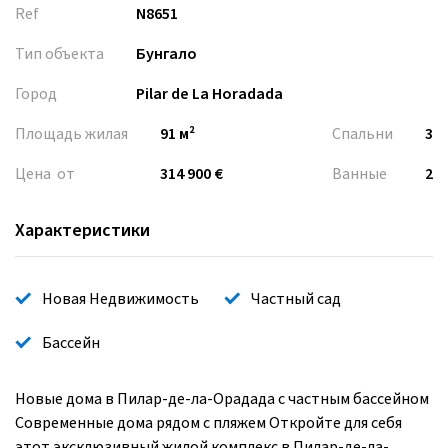
Ref
N8651
Тип объекта
Бунгало
Город
Pilar de La Horadada
Площадь жилая
91 м²
Спальни
3
Цена от
314 900 €
Ванные
2
Характеристики
Новая Недвижимость
Частный сад
Бассейн
Новые дома в Пилар-де-ла-Орадада с частным бассейном
Современные дома рядом с пляжем Откройте для себя
этот эксклюзивный жилой комплекс в Пилар-де-ла-