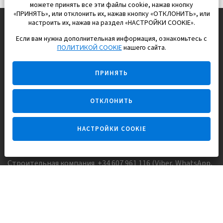
можете принять все эти файлы cookie, нажав кнопку
«ПРИНЯТЬ», или отклонить их, нажав кнопку «ОТКЛОНИТЬ», или
настроить их, нажав на раздел «НАСТРОЙКИ COOKIE».
Если вам нужна дополнительная информация, ознакомьтесь с
EUROPISOL 2002 S.L.
ПОЛИТИКОЙ COOKIE
нашего сайта.
Строим и продаем дома
ПРИНЯТЬ
для счастливой жизни в Испании
ОТКЛОНИТЬ
НАСТРОЙКИ COOKIE
Задайте вопрос
Строительная компания +34 607 961 116 (Viber, WhatsApp,
FaceTime)
Агентство недвижимости +34 647173382 (Viber, WhatsApp,
Telegram, FaceTime)
Skype:
Europisol