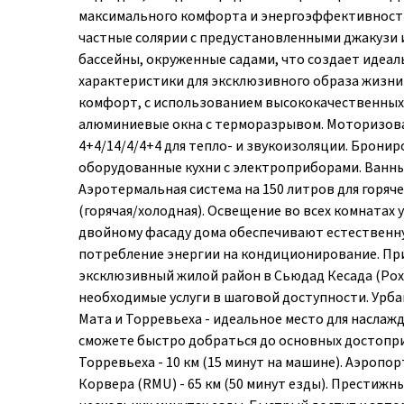
максимального комфорта и энергоэффективности. 
частные солярии с предустановленными джакузи и
бассейны, окруженные садами, что создает идеа
характеристики для эксклюзивного образа жизн
комфорт, с использованием высококачественных
алюминиевые окна с терморазрывом. Моторизова
4+4/14/4/4+4 для тепло- и звукоизоляции. Брони
оборудованные кухни с электроприборами. Ванны
Аэротермальная система на 150 литров для горя
(горячая/холодная). Освещение во всех комнатах
двойному фасаду дома обеспечивают естественну
потребление энергии на кондиционирование. При
эксклюзивный жилой район в Сьюдад Кесада (Ро
необходимые услуги в шаговой доступности. Урба
Мата и Торревьеха - идеальное место для наслаж
сможете быстро добраться до основных достопри
Торревьеха - 10 км (15 минут на машине). Аэропор
Корвера (RMU) - 65 км (50 минут езды). Престижны