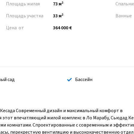
Площадь жилая
73 м²
Спальни
Площадь участка
33 м²
Ванные
Цена от
364 000 €
ый сад
Бассейн
 Кесада Современный дизайн и максимальный комфорт в
 этот впечатляющий жилой комплекс в Ло Марабу, Сьюдад Ке
анными комнатами. Спроектированные с современным и эффект
асы, перекрестную вентиляцию и высококачественную отделк