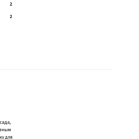
2
2
сада,
ивным
у для