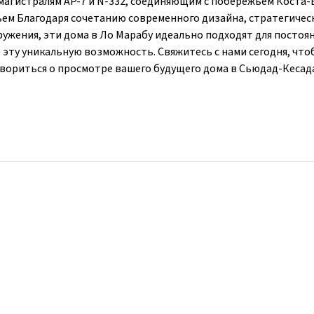
магистралям AP-7 и N-332, соединяющим с побережьем Коста-
ем Благодаря сочетанию современного дизайна, стратегичес
ужения, эти дома в Ло Марабу идеально подходят для постоя
 эту уникальную возможность. Свяжитесь с нами сегодня, что
ориться о просмотре вашего будущего дома в Сьюдад-Кесада