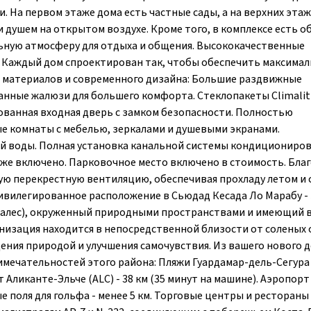
На первом этаже дома есть частные сады, а на верхних этаж
 душем на открытом воздухе. Кроме того, в комплексе есть 
льную атмосферу для отдыха и общения. Высококачественные
и Каждый дом спроектирован так, чтобы обеспечить максима
 материалов и современного дизайна: Большие раздвижные
нные жалюзи для большего комфорта. Стеклопакеты Climalit
рованная входная дверь с замком безопасности. Полностью
е комнаты с мебелью, зеркалами и душевыми экранами.
чей воды. Полная установка канальной системы кондициониро
 уже включено. Парковочное место включено в стоимость. Бла
ю перекрестную вентиляцию, обеспечивая прохладу летом и 
вилегированное расположение в Сьюдад Кесада Ло Марабу -
халес), окруженный природными пространствами и имеющий 
низация находится в непосредственной близости от соленых 
дения природой и улучшения самочувствия. Из вашего нового 
мечательностей этого района: Пляжи Гуардамар-дель-Сегура
т Аликанте-Эльче (ALC) - 38 км (35 минут на машине). Аэропорт
е поля для гольфа - менее 5 км. Торговые центры и рестораны 