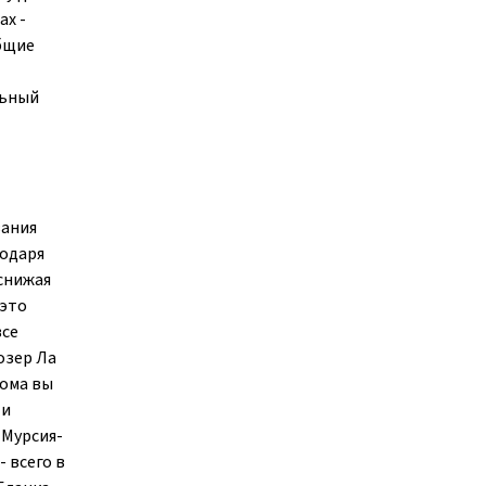
ах -
общие
льный
вания
годаря
снижая
 это
все
озер Ла
дома вы
 и
 Мурсия-
- всего в