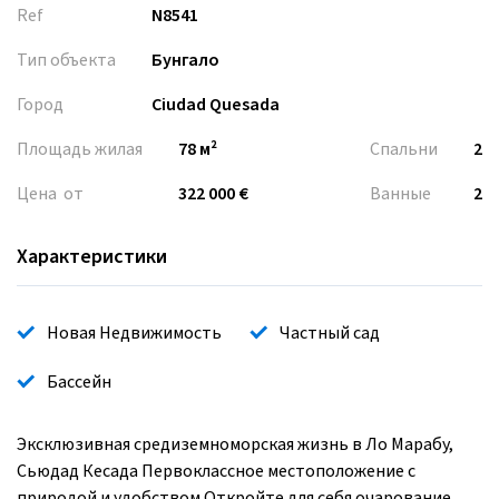
Ref
N8541
Тип объекта
Бунгало
Город
Ciudad Quesada
Площадь жилая
78 м²
Спальни
2
Цена от
322 000 €
Ванные
2
Характеристики
Новая Недвижимость
Частный сад
Бассейн
Эксклюзивная средиземноморская жизнь в Ло Марабу,
Сьюдад Кесада Первоклассное местоположение с
природой и удобством Откройте для себя очарование