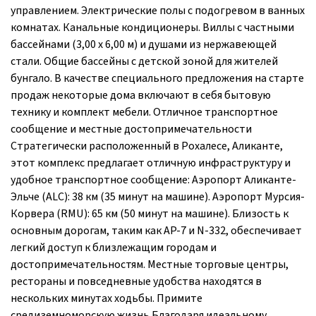
управлением. Электрические полы с подогревом в ванных
комнатах. Канальные кондиционеры. Виллы с частными
бассейнами (3,00 x 6,00 м) и душами из нержавеющей
стали. Общие бассейны с детской зоной для жителей
бунгало. В качестве специального предложения на старте
продаж некоторые дома включают в себя бытовую
технику и комплект мебели. Отличное транспортное
сообщение и местные достопримечательности
Стратегически расположенный в Рохалесе, Аликанте,
этот комплекс предлагает отличную инфраструктуру и
удобное транспортное сообщение: Аэропорт Аликанте-
Эльче (ALC): 38 км (35 минут на машине). Аэропорт Мурсия-
Корвера (RMU): 65 км (50 минут на машине). Близость к
основным дорогам, таким как AP-7 и N-332, обеспечивает
легкий доступ к близлежащим городам и
достопримечательностям. Местные торговые центры,
рестораны и повседневные удобства находятся в
нескольких минутах ходьбы. Примите
средиземноморскую жизнь Благодаря идеальному