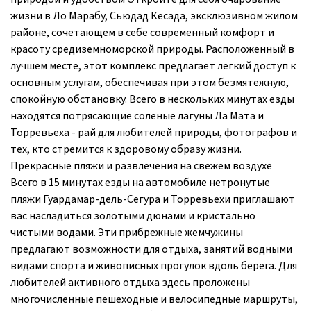
жизни в Ло Марабу, Сьюдад Кесада, эксклюзивном жилом
районе, сочетающем в себе современный комфорт и
красоту средиземноморской природы. Расположенный в
лучшем месте, этот комплекс предлагает легкий доступ к
основным услугам, обеспечивая при этом безмятежную,
спокойную обстановку. Всего в нескольких минутах езды
находятся потрясающие соленые лагуны Ла Мата и
Торревьеха - рай для любителей природы, фотографов и
тех, кто стремится к здоровому образу жизни.
Прекрасные пляжи и развлечения на свежем воздухе
Всего в 15 минутах езды на автомобиле нетронутые
пляжи Гуардамар-дель-Сегура и Торревьехи приглашают
вас насладиться золотыми дюнами и кристально
чистыми водами. Эти прибрежные жемчужины
предлагают возможности для отдыха, занятий водными
видами спорта и живописных прогулок вдоль берега. Для
любителей активного отдыха здесь проложены
многочисленные пешеходные и велосипедные маршруты,