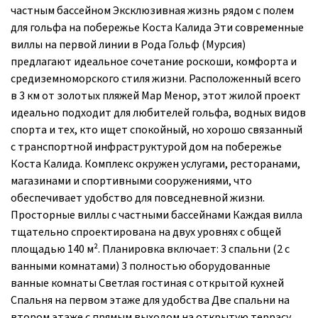
частным бассейном Эксклюзивная жизнь рядом с полем
для гольфа на побережье Коста Калида Эти современные
виллы на первой линии в Рода Гольф (Мурсия)
предлагают идеальное сочетание роскоши, комфорта и
средиземноморского стиля жизни. Расположенный всего
в 3 км от золотых пляжей Мар Менор, этот жилой проект
идеально подходит для любителей гольфа, водных видов
спорта и тех, кто ищет спокойный, но хорошо связанный
с транспортной инфраструктурой дом на побережье
Коста Калида. Комплекс окружен услугами, ресторанами,
магазинами и спортивными сооружениями, что
обеспечивает удобство для повседневной жизни.
Просторные виллы с частными бассейнами Каждая вилла
тщательно спроектирована на двух уровнях с общей
площадью 140 м². Планировка включает: 3 спальни (2 с
ванными комнатами) 3 полностью оборудованные
ванные комнаты Светлая гостиная с открытой кухней
Спальня на первом этаже для удобства Две спальни на
втором этаже с прямым выходом на открытую террасу