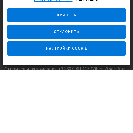
ПОЛИТИКОЙ COOKIE
нашего сайта.
Строим и продаем дома
ПРИНЯТЬ
для счастливой жизни в Испании
ОТКЛОНИТЬ
НАСТРОЙКИ COOKIE
Задайте вопрос
Строительная компания +34 607 961 116 (Viber, WhatsApp,
FaceTime)
Агентство недвижимости +34 647173382 (Viber, WhatsApp,
Telegram, FaceTime)
Skype:
Europisol
E-mail:
info@europisol.com