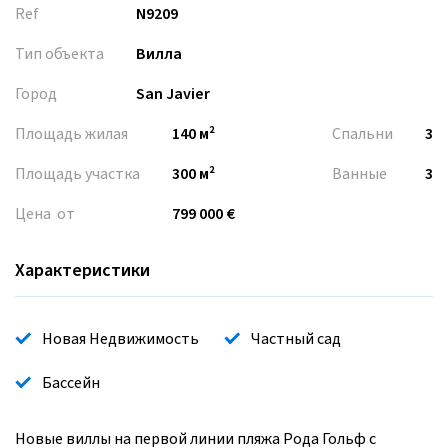
Ref
N9209
Тип объекта
Вилла
Город
San Javier
Площадь жилая
140 м²
Спальни
3
Площадь участка
300 м²
Ванные
3
Цена от
799 000 €
Характеристики
Новая Недвижимость
Частный сад
Бассейн
Новые виллы на первой линии пляжа Рода Гольф с