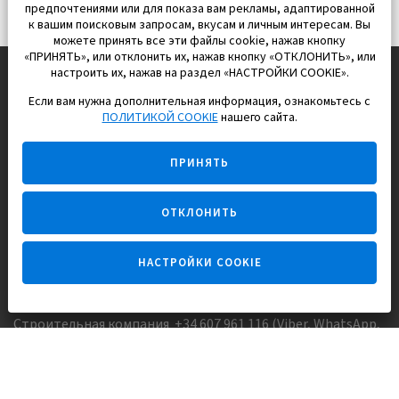
предпочтениями или для показа вам рекламы, адаптированной
к вашим поисковым запросам, вкусам и личным интересам. Вы
можете принять все эти файлы cookie, нажав кнопку
«ПРИНЯТЬ», или отклонить их, нажав кнопку «ОТКЛОНИТЬ», или
настроить их, нажав на раздел «НАСТРОЙКИ COOKIE».
Если вам нужна дополнительная информация, ознакомьтесь с
EUROPISOL 2002 S.L.
ПОЛИТИКОЙ COOKIE
нашего сайта.
Строим и продаем дома
ПРИНЯТЬ
для счастливой жизни в Испании
ОТКЛОНИТЬ
НАСТРОЙКИ COOKIE
Задайте вопрос
Строительная компания +34 607 961 116 (Viber, WhatsApp,
FaceTime)
Агентство недвижимости +34 647173382 (Viber, WhatsApp,
Telegram, FaceTime)