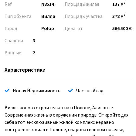
Ref
N8514
Площадь жилая
137 м²
Тип объекта
Вилла
Площадь участка
378 м²
Город
Polop
Цена от
566 500 €
Спальни
3
Ванные
2
Характеристики
Новая Недвижимость
Частный сад
Виллы нового строительства в Полопе, Аликанте
Современная жизнь в окружении природы Откройте для
себя этот эксклюзивный жилой комплекс недавно
построенных вилл в Полопе, очаровательном поселке,