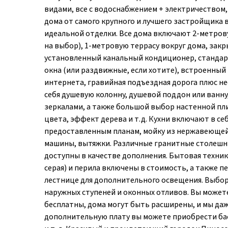
видами, все с водоснабжением + электричеством
дома от самого крупного и лучшего застройщика 
идеальной отделки. Все дома включают 2-метрову
на выбор), 1-метровую террасу вокруг дома, зак
установленный канальный кондиционер, стандар
окна (или раздвижные, если хотите), встроенный
интернета, гравийная подъездная дорога плюс н
себя душевую колонну, душевой поддон или ванну
зеркалами, а также большой выбор настенной пл
цвета, эффект дерева и т.д. Кухни включают в с
предоставленным планам, мойку из нержавеющей 
машины, вытяжки. Различные гранитные столешн
доступны в качестве дополнения. Бытовая техник
серая) и перила включены в стоимость, а также 
лестнице для дополнительного освещения. Выбор 
наружных ступеней и оконных отливов. Вы может
бесплатны, дома могут быть расширены, и мы да
дополнительную плату вы можете приобрести бас