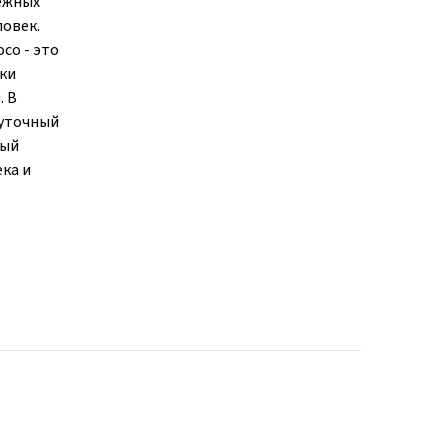
нежных
ловек.
со - это
бки
. В
суточный
ный
ка и