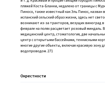
и т. д. Красивый и процветающий городок Пиносо
пляжей Коста-Бланки, недалеко от границы с Мурси
Пиносо, также известный как Эль Пинос, назван 
испанский сельский образ жизни, здесь нет све
возникают из-за тракторов, везущих виноград в 
феврале на полях расцветает розовый миндаль. В
медицинский центр, стоматология, две начальные
центр с открытыми бассейнами, теннисными корт
многие другие объекты, включая красивую зону дл
водопроводом. 271
Окрестности