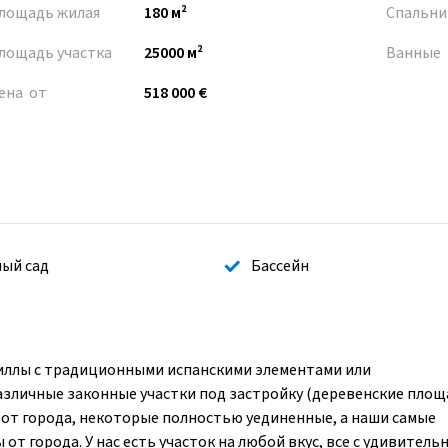
лощадь жилая
180 м²
Спальни
лощадь участка
25000 м²
Ванные
ена от
518 000 €
ый сад
Бассейн
лы с традиционными испанскими элементами или
Различные законные участки под застройку (деревенские пло
и от города, некоторые полностью уединенные, а наши самые
 от города. У нас есть участок на любой вкус, все с удивител