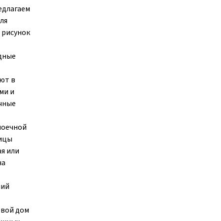
едлагаем
ля
 рисунок
дные
ют в
ми и
чные
моечной
ницы
ая или
на
ний
евой дом