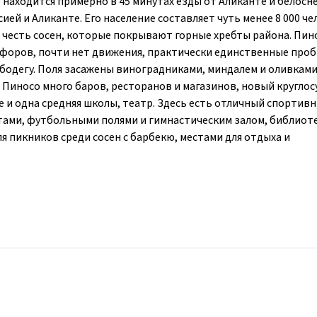
 находится примерно в 45 минутах езды от Аликанте и белос
ей и Аликанте. Его население составляет чуть менее 8 000 че
в честь сосен, которые покрывают горные хребты района. Пино
тофоров, почти нет движения, практически единственные про
бодегу. Поля засажены виноградниками, миндалем и оливками
 Пиносо много баров, ресторанов и магазинов, новый кругло
 и одна средняя школы, театр. Здесь есть отличный спортив
ами, футбольными полями и гимнастическим залом, библиоте
я пикников среди сосен с барбекю, местами для отдыха и