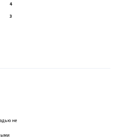
4
3
щадью не
ьными