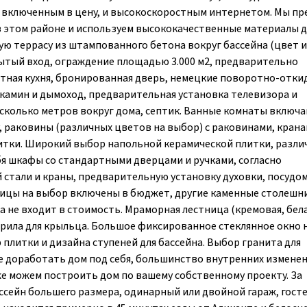
, включенным в цену, и высокоскоростным интернетом. Мы пр
в этом районе и используем высококачественные материалы д
ю террасу из штампованного бетона вокруг бассейна (цвет и
рытый вход, ограждение площадью 3.000 м2, предварительно
тная кухня, бронированная дверь, немецкие поворотно-отки
 камин и дымоход, предварительная установка телевизора и
есколько метров вокруг дома, септик. Ванные комнаты включа
, раковины (различных цветов на выбор) с раковинами, крана
итки. Широкий выбор напольной керамической плитки, разли
ебя шкафы со стандартными дверцами и ручками, согласно
стали и краны, предварительную установку духовки, посудо
ицы на выбор включены в бюджет, другие каменные столеш
а не входит в стоимость. Мраморная лестница (кремовая, бел
перила для крыльца. Большое фиксированное стеклянное окно 
плитки и дизайна ступеней для бассейна. Выбор гранита для
е доработать дом под себя, большинство внутренних измене
же можем построить дом по вашему собственному проекту. За
сейн большего размера, одинарный или двойной гараж, гост