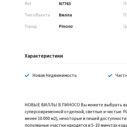
Ref
N7763
П
Тип объекта
Вилла
П
Город
Pinoso
Ц
Характеристики
Новая Недвижимость
Частн
НОВЫЕ ВИЛЛЫ В ПИНОСО Вы можете выбрать вил
суперсовременной отделкой, светлые и чистые. 
менее 10.000 м2), некоторые в пешей доступност
популярные участки находятся в 5-10 минутах езды