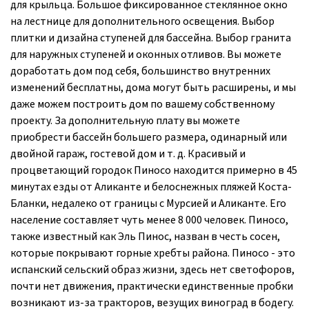
для крыльца. Большое фиксированное стеклянное окно
на лестнице для дополнительного освещения. Выбор
плитки и дизайна ступеней для бассейна. Выбор гранита
для наружных ступеней и оконных отливов. Вы можете
доработать дом под себя, большинство внутренних
изменений бесплатны, дома могут быть расширены, и мы
даже можем построить дом по вашему собственному
проекту. За дополнительную плату вы можете
приобрести бассейн большего размера, одинарный или
двойной гараж, гостевой дом и т. д. Красивый и
процветающий городок Пиносо находится примерно в 45
минутах езды от Аликанте и белоснежных пляжей Коста-
Бланки, недалеко от границы с Мурсией и Аликанте. Его
население составляет чуть менее 8 000 человек. Пиносо,
также известный как Эль Пинос, назван в честь сосен,
которые покрывают горные хребты района. Пиносо - это
испанский сельский образ жизни, здесь нет светофоров,
почти нет движения, практически единственные пробки
возникают из-за тракторов, везущих виноград в бодегу.