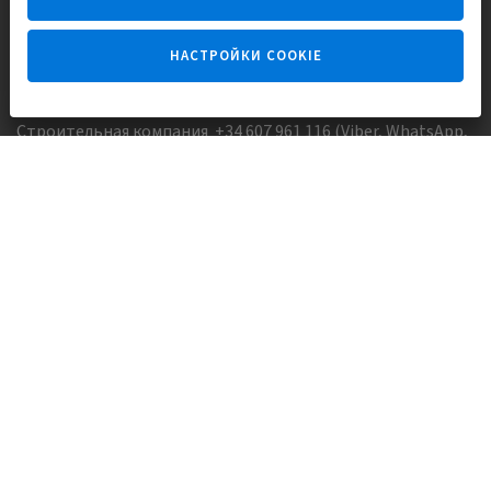
НАСТРОЙКИ COOKIE
Задайте вопрос
Строительная компания +34 607 961 116 (Viber, WhatsApp,
FaceTime)
Агентство недвижимости +34 647173382 (Viber, WhatsApp,
Telegram, FaceTime)
Skype:
Europisol
E-mail:
info@europisol.com
© Europisol 2002 S.L., 2026
Создание сайта — nopreset