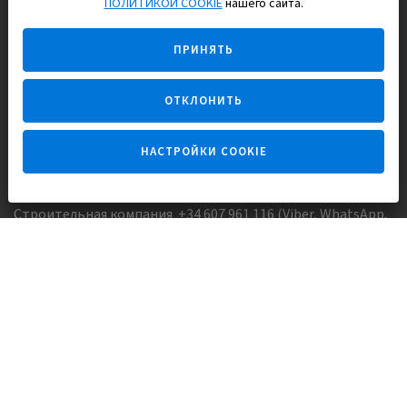
EUROPISOL 2002 S.L.
ПОЛИТИКОЙ COOKIE
нашего сайта.
Строим и продаем дома
ПРИНЯТЬ
для счастливой жизни в Испании
ОТКЛОНИТЬ
НАСТРОЙКИ COOKIE
Задайте вопрос
Строительная компания +34 607 961 116 (Viber, WhatsApp,
FaceTime)
Агентство недвижимости +34 647173382 (Viber, WhatsApp,
Telegram, FaceTime)
Skype:
Europisol
E-mail:
info@europisol.com