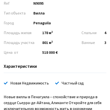
Ref
N9095
Тип объекта
Вилла
Город
Penaguila
Площадь жилая
178 м²
Спальни
4
Площадь участка
801 м²
Ванные
3
Цена от
518 000 €
Характеристики
Новая Недвижимость
Частный сад
Новые виллы в Пенагуила – спокойствие и природа в
сердце Сьерра-де-Айтана, Аликанте Откройте для себя
исключительную возможность жить в окружении