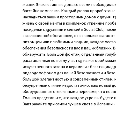
жизни. Эксклюзивные дома со всеми необходимыми
бассейне комплекса. Каждый уголок проработан с
насладиться вашим просторным домом с двумя, т
жизнью своей мечты в комплексе: утренние проб
посиделки с друзьями и семьей в Social Club, посл
эксклюзивной обстановке, в нескольких шагах от
питомцем или с любимыми людьми, каждое место,
обеспечения безопасности вас и ваших близких. 
обнаружить: Большой фонтан, отделанный голубой
расставленная по всему участку, на которой мож
искусственного газона и керамики с блестящим 
видеодомофоном для вашей безопасности и безопа
большой элегантностью и современным стилем, к
безупречным стилем недостаточно, ваш новый до
оборудованные стеклянными перилами, что позво
Только представьте, что каждое утро вы будете
Завтракайте при самом лучшем свете в Испании - 