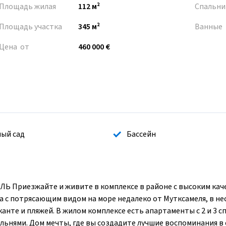
Площадь жилая
112 м²
Спальни
Площадь участка
345 м²
Ванные
Цена от
460 000 €
ый сад
Бассейн
риезжайте и живите в комплексе в районе с высоким кач
a с потрясающим видом на море недалеко от Мутксамеля, в не
анте и пляжей. В жилом комплексе есть апартаменты с 2 и 3 с
пальнями. Дом мечты, где вы создадите лучшие воспоминания в