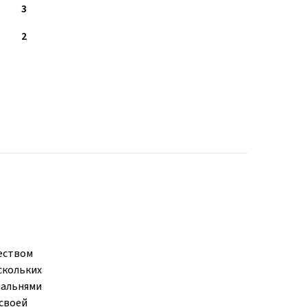
3
2
еством
скольких
пальнями
 своей