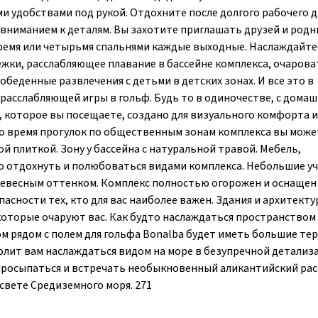
 удобствами под рукой. Отдохните после долгого рабочего д
 вниманием к деталям. Вы захотите приглашать друзей и родн
ремя или четырьмя спальнями каждые выходные. Наслаждайте
ежки, расслабляющее плавание в бассейне комплекса, очаров
еобеденные развлечения с детьми в детских зонах. И все это в
 расслабляющей игры в гольф. Будь то в одиночестве, с дома
 которое вы посещаете, создано для визуального комфорта и
Во время прогулок по общественным зонам комплекса вы може
 плиткой. Зону у бассейна с натуральной травой. Мебель,
но отдохнуть и полюбоваться видами комплекса. Небольшие у
древесным оттенком. Комплекс полностью огорожен и оснащен
сности тех, кто для вас наиболее важен. Здания и архитектур
оторые очаруют вас. Как будто наслаждаться пространством 
м рядом с полем для гольфа Bonalba будет иметь большие тер
лит вам наслаждаться видом на море в безупречной детализ
 просыпаться и встречать необыкновенный аликантийский рас
свете Средиземного моря. 271