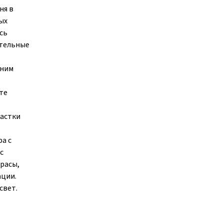
ня в
ых
сь
ательные
шним
те
частки
а с
с
расы,
ации.
свет.