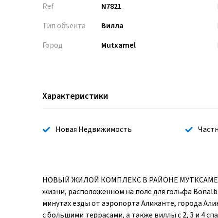
Ref
N7821
Тип объекта
Вилла
Город
Mutxamel
Характеристики
Новая Недвижимость
Частн
НОВЫЙ ЖИЛОЙ КОМПЛЕКС В РАЙОНЕ МУТКСАМЕЛЬ П
жизни, расположенном на поле для гольфа Bonalb
минутах езды от аэропорта Аликанте, города Алик
с большими террасами, а также виллы с 2, 3 и 4 с