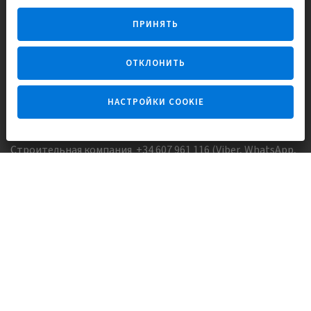
Строим и продаем дома
ПРИНЯТЬ
для счастливой жизни в Испании
ОТКЛОНИТЬ
НАСТРОЙКИ COOKIE
Задайте вопрос
Строительная компания +34 607 961 116 (Viber, WhatsApp,
FaceTime)
Агентство недвижимости +34 647173382 (Viber, WhatsApp,
Telegram, FaceTime)
Skype:
Europisol
E-mail:
info@europisol.com