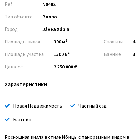
Ref
N9402
Тип объекта
Вилла
Город
Jávea Xàbia
Площадь жилая
300 м²
Спальни
4
Площадь участка
1500 м²
Ванные
3
Цена от
2 250 000 €
Характеристики
Новая Недвижимость
Частный сад
Бассейн
Роскошная вилла в стиле Ибицы с панорамным видом в