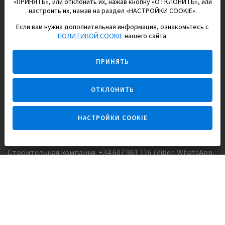
«ПРИНЯТЬ», или отклонить их, нажав кнопку «ОТКЛОНИТЬ», или
настроить их, нажав на раздел «НАСТРОЙКИ COOKIE».
Если вам нужна дополнительная информация, ознакомьтесь с
EUROPISOL 2002 S.L.
ПОЛИТИКОЙ COOKIE
нашего сайта.
Строим и продаем дома
ПРИНЯТЬ
для счастливой жизни в Испании
ОТКЛОНИТЬ
НАСТРОЙКИ COOKIE
Задайте вопрос
Строительная компания +34 607 961 116 (Viber, WhatsApp,
FaceTime)
Агентство недвижимости +34 647173382 (Viber, WhatsApp,
Telegram, FaceTime)
Skype:
Europisol
E-mail:
info@europisol.com