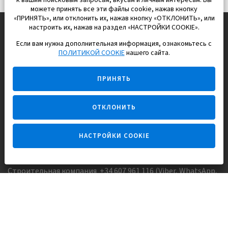
к вашим поисковым запросам, вкусам и личным интересам. Вы
можете принять все эти файлы cookie, нажав кнопку
«ПРИНЯТЬ», или отклонить их, нажав кнопку «ОТКЛОНИТЬ», или
настроить их, нажав на раздел «НАСТРОЙКИ COOKIE».
Если вам нужна дополнительная информация, ознакомьтесь с
EUROPISOL 2002 S.L.
ПОЛИТИКОЙ COOKIE
нашего сайта.
Строим и продаем дома
ПРИНЯТЬ
для счастливой жизни в Испании
ОТКЛОНИТЬ
НАСТРОЙКИ COOKIE
Задайте вопрос
Строительная компания +34 607 961 116 (Viber, WhatsApp,
FaceTime)
Агентство недвижимости +34 647173382 (Viber, WhatsApp,
Telegram, FaceTime)
Skype:
Europisol