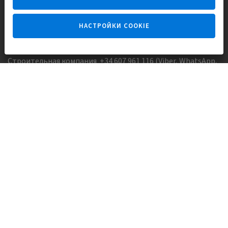
НАСТРОЙКИ COOKIE
Задайте вопрос
Строительная компания +34 607 961 116 (Viber, WhatsApp,
FaceTime)
Агентство недвижимости +34 647173382 (Viber, WhatsApp,
Telegram, FaceTime)
Skype:
Europisol
E-mail:
info@europisol.com
© Europisol 2002 S.L., 2026
Создание сайта — nopreset