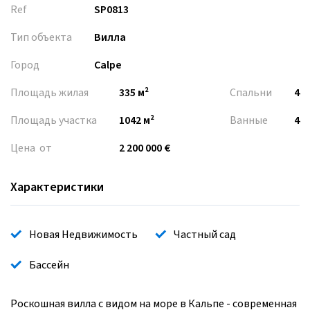
Ref
SP0813
Тип объекта
Вилла
Город
Calpe
Площадь жилая
335 м²
Спальни
4
Площадь участка
1042 м²
Ванные
4
Цена от
2 200 000 €
Характеристики
Новая Недвижимость
Частный сад
Бассейн
Роскошная вилла с видом на море в Кальпе - современная