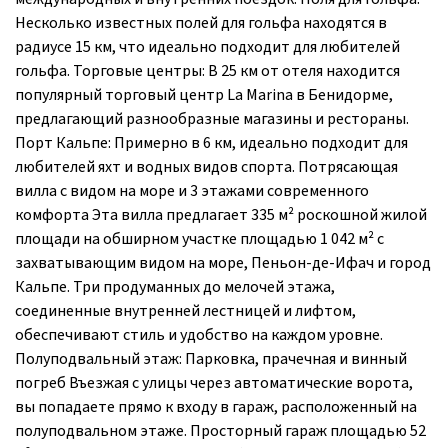
Несколько известных полей для гольфа находятся в
радиусе 15 км, что идеально подходит для любителей
гольфа. Торговые центры: В 25 км от отеля находится
популярный торговый центр La Marina в Бенидорме,
предлагающий разнообразные магазины и рестораны.
Порт Кальпе: Примерно в 6 км, идеально подходит для
любителей яхт и водных видов спорта. Потрясающая
вилла с видом на море и 3 этажами современного
комфорта Эта вилла предлагает 335 м² роскошной жилой
площади на обширном участке площадью 1 042 м² с
захватывающим видом на море, Пеньон-де-Ифач и город
Кальпе. Три продуманных до мелочей этажа,
соединенные внутренней лестницей и лифтом,
обеспечивают стиль и удобство на каждом уровне.
Полуподвальный этаж: Парковка, прачечная и винный
погреб Въезжая с улицы через автоматические ворота,
вы попадаете прямо к входу в гараж, расположенный на
полуподвальном этаже. Просторный гараж площадью 52