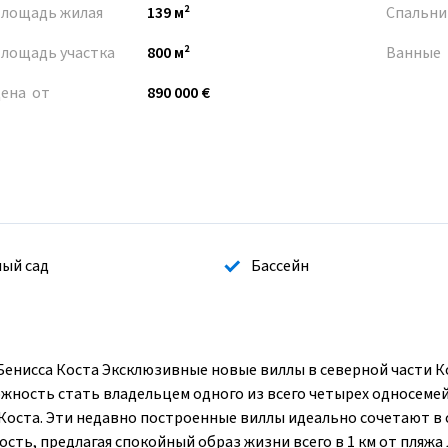
лощадь жилая
139 м²
Спальни
лощадь участка
800 м²
Ванные
ена от
890 000 €
ый сад
Бассейн
Бенисса Коста Эксклюзивные новые виллы в северной части К
жность стать владельцем одного из всего четырех односеме
Коста. Эти недавно построенные виллы идеально сочетают в 
сть, предлагая спокойный образ жизни всего в 1 км от пляжа