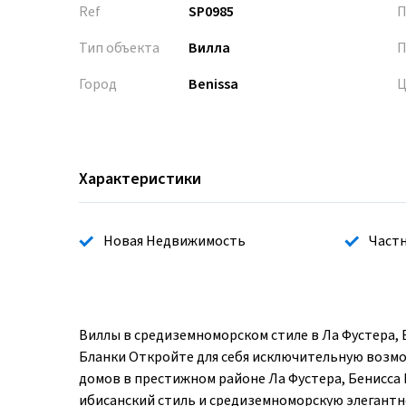
Ref
SP0985
П
Тип объекта
Вилла
П
Город
Benissa
Ц
Характеристики
Новая Недвижимость
Частн
Виллы в средиземноморском стиле в Ла Фустера, 
Бланки Откройте для себя исключительную возмо
домов в престижном районе Ла Фустера, Бенисса 
ибисанский стиль и средиземноморскую элегантно