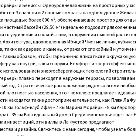
 Морайры и Бениссы. Одноуровневая жизнь на просторных учас
бства: 3 спальни и 2 ванные комнаты на одном уровне Жилая
ки площадью более 800 м², обеспечивающие простор для отды
и Частный бассейн (29,50 м²) идеально подходит для солнечны
ить уединение и спокойствие, в окружении пышной растител
 Архитектура, вдохновленная Ибицей Чистые линии, кубичес
, таких как дерево и камень, отражают спокойный и утонче
 таким образом, чтобы гармонично вписаться в окружающую 
феру как внутри, так и снаружи. Комфорт и энергоэффектив
 с использованием энергосберегающих технологий строитель
терьеры плавно переходят в наружные террасы, позволяя вам
ый год. Стратегическое расположение рядом со всеми необ
ой плотностью населения, этот комплекс предлагает идеаль
ти находятся такие достопримечательности, как: Пляж Ла Фус
-10 км. Гольф-клуб Ифач - 7 км Марина Морайры - 8 км Аэропо
ара) - 35 км Ваш идеальный дом в Средиземноморье ждет вас 
или инвестиций, эти виллы в Ла Фустера предлагают
ства и дизайна. Свяжитесь с нами сегодня, чтобы узнать бо