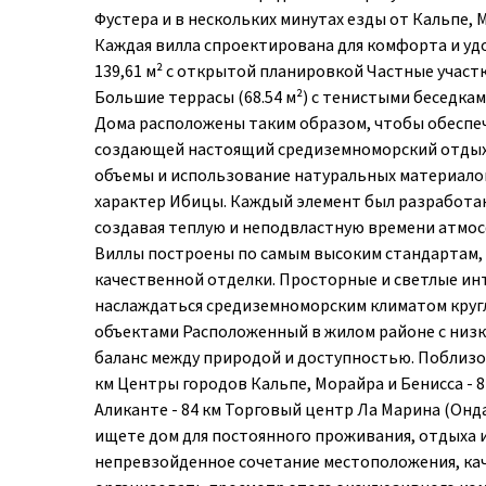
Фустера и в нескольких минутах езды от Кальпе,
Каждая вилла спроектирована для комфорта и удо
139,61 м² с открытой планировкой Частные участ
Большие террасы (68.54 м²) с тенистыми беседкам
Дома расположены таким образом, чтобы обеспеч
создающей настоящий средиземноморский отдых.
объемы и использование натуральных материалов
характер Ибицы. Каждый элемент был разработан
создавая теплую и неподвластную времени атмос
Виллы построены по самым высоким стандартам,
качественной отделки. Просторные и светлые ин
наслаждаться средиземноморским климатом кругл
объектами Расположенный в жилом районе с низк
баланс между природой и доступностью. Поблизос
км Центры городов Кальпе, Морайра и Бенисса - 8
Аликанте - 84 км Торговый центр Ла Марина (Онд
ищете дом для постоянного проживания, отдыха 
непревзойденное сочетание местоположения, каче