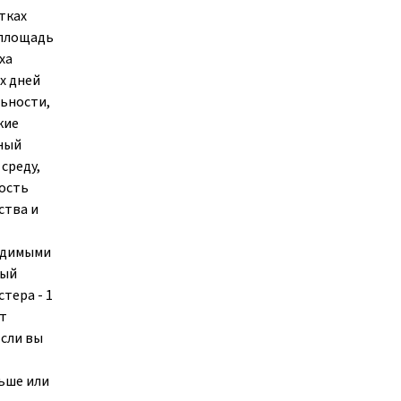
тках
 площадь
ха
х дней
ьности,
кие
нный
среду,
ность
ства и
ходимыми
ный
тера - 1
рт
Если вы
льше или