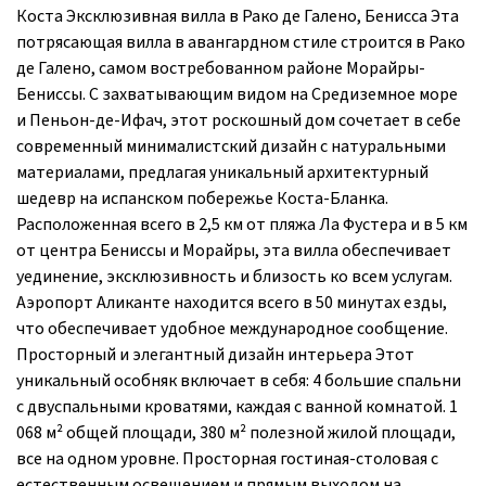
Коста Эксклюзивная вилла в Рако де Галено, Бенисса Эта
потрясающая вилла в авангардном стиле строится в Рако
де Галено, самом востребованном районе Морайры-
Бениссы. С захватывающим видом на Средиземное море
и Пеньон-де-Ифач, этот роскошный дом сочетает в себе
современный минималистский дизайн с натуральными
материалами, предлагая уникальный архитектурный
шедевр на испанском побережье Коста-Бланка.
Расположенная всего в 2,5 км от пляжа Ла Фустера и в 5 км
от центра Бениссы и Морайры, эта вилла обеспечивает
уединение, эксклюзивность и близость ко всем услугам.
Аэропорт Аликанте находится всего в 50 минутах езды,
что обеспечивает удобное международное сообщение.
Просторный и элегантный дизайн интерьера Этот
уникальный особняк включает в себя: 4 большие спальни
с двуспальными кроватями, каждая с ванной комнатой. 1
068 м² общей площади, 380 м² полезной жилой площади,
все на одном уровне. Просторная гостиная-столовая с
естественным освещением и прямым выходом на