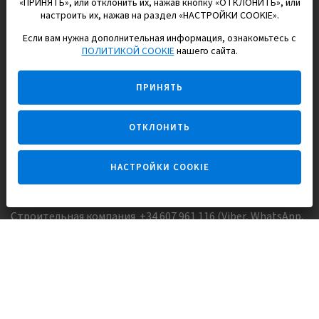
«ПРИНЯТЬ», или отклонить их, нажав кнопку «ОТКЛОНИТЬ», или
настроить их, нажав на раздел «НАСТРОЙКИ COOKIE».
Если вам нужна дополнительная информация, ознакомьтесь с
EUROPISOL 2002 S.L.
ПОЛИТИКОЙ COOKIE
нашего сайта.
Строим и продаем дома
ПРИНЯТЬ
для счастливой жизни в Испании
ОТКЛОНИТЬ
НАСТРОЙКИ COOKIE
Задайте вопрос
Строительная компания +34 607 961 116 (Viber, WhatsApp,
FaceTime)
Агентство недвижимости +34 647173382 (Viber, WhatsApp,
Telegram, FaceTime)
Skype:
Europisol
E-mail:
info@europisol.com