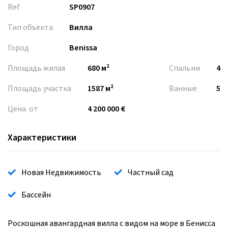
Ref
SP0907
Тип объекта
Вилла
Город
Benissa
Площадь жилая
680 м²
Спальни
4
Площадь участка
1587 м²
Ванные
5
Цена от
4 200 000 €
Характеристики
Новая Недвижимость
Частный сад
Бассейн
Роскошная авангардная вилла с видом на море в Бенисса