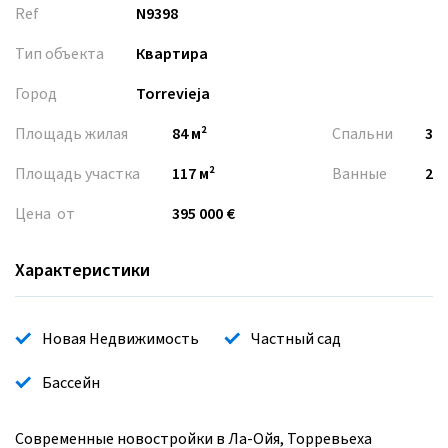
Ref
N9398
Тип объекта
Квартира
Город
Torrevieja
Площадь жилая
84 м²
Спальни
3
Площадь участка
117 м²
Ванные
2
Цена от
395 000 €
Характеристики
Новая Недвижимость
Частный сад
Бассейн
Современные новостройки в Ла-Ойя, Торревьеха